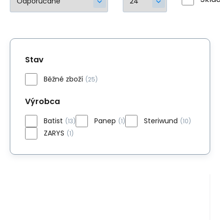
Stav
Běžné zboží
(25)
Výrobca
Batist
Panep
Steriwund
(13)
(1)
(10)
ZARYS
(1)
Kód:
0486
Skladom
>5
ks
2.73
EUR
Gáza vinutá 12x120cm sterilná
(longeta) 8vrstv. (1ks)
Gáza vinutá je vyrobená z mäkkej, vysoko