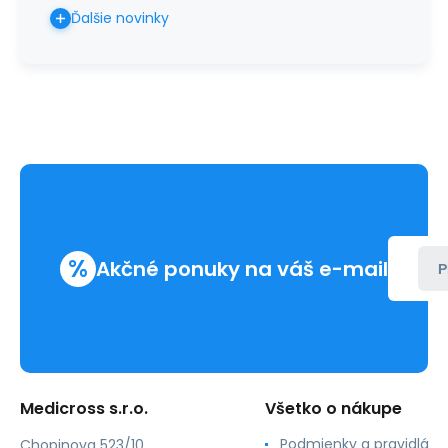
Ďalšie novinky
%
Akčné ponuky na váš e-mail
P
Medicross s.r.o.
Všetko o nákupe
Podmienky a pravidlá
Chopinova 523/10