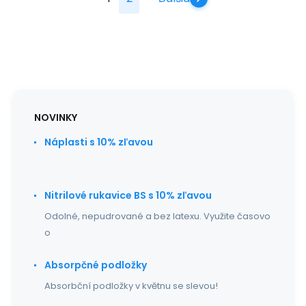
NOVINKY
Náplasti s 10% zľavou
Nitrilové rukavice BS s 10% zľavou
Odolné, nepudrované a bez latexu. Využite časovo
o
Absorpčné podložky
Absorbční podložky v květnu se slevou!