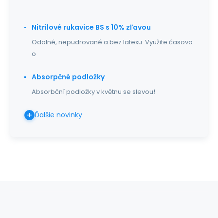
Nitrilové rukavice BS s 10% zľavou
Odolné, nepudrované a bez latexu. Využite časovo
o
Absorpčné podložky
Absorbční podložky v květnu se slevou!
Ďalšie novinky