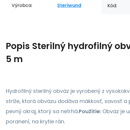
Výrobca:
Steriwund
Kód:
Popis
Sterilný hydrofilný ob
5 m
Hydrofilný sterilný obväz je vyrobený z vysokokva
striže, ktorá obväzu dodáva mäkkosť, savosť a 
pevný okraj, ktorý sa netrhá.
Použitie:
Obväz je u
poranení, na krytie rán.