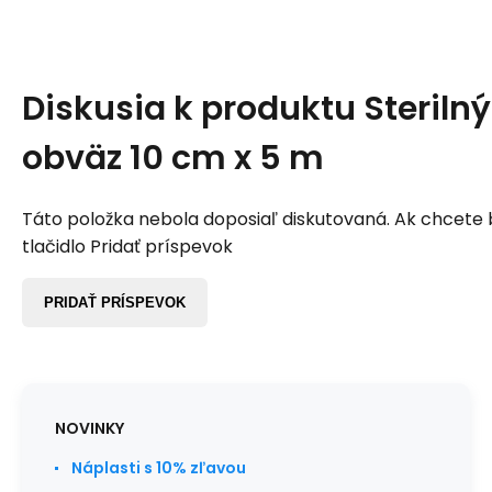
Diskusia k produktu
Steriln
obväz 10 cm x 5 m
Táto položka nebola doposiaľ diskutovaná. Ak chcete by
tlačidlo Pridať príspevok
PRIDAŤ PRÍSPEVOK
NOVINKY
Náplasti s 10% zľavou