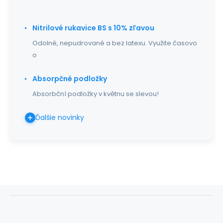
Nitrilové rukavice BS s 10% zľavou
Odolné, nepudrované a bez latexu. Využite časovo
o
Absorpčné podložky
Absorbční podložky v květnu se slevou!
Ďalšie novinky