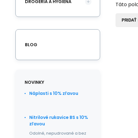
DROGÉRIA A HYGIENA
Táto polo
PRIDAŤ
BLOG
NOVINKY
Náplasti s 10% zľavou
Nitrilové rukavice BS s 10%
zľavou
Odolné, nepudrované a bez