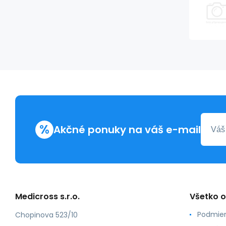
%
Akčné ponuky na váš e-mail
Medicross s.r.o.
Všetko 
Podmien
Chopinova 523/10