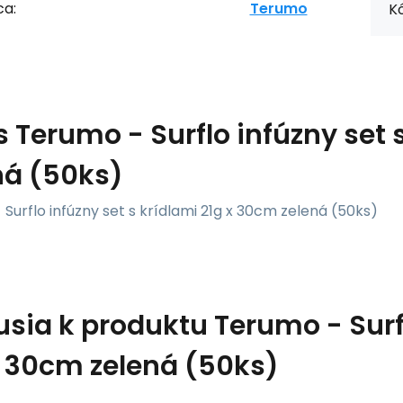
ca:
Terumo
Kó
s
Terumo - Surflo infúzny set 
ná (50ks)
Surflo infúzny set s krídlami 21g x 30cm zelená (50ks)
usia k produktu
Terumo - Surf
x 30cm zelená (50ks)