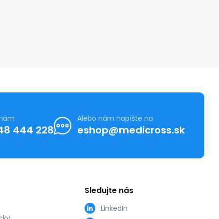
 nám
Alebo nám napíšte na
48 444 228
eshop@medicross.sk
Sledujte nás
LinkedIn
cky