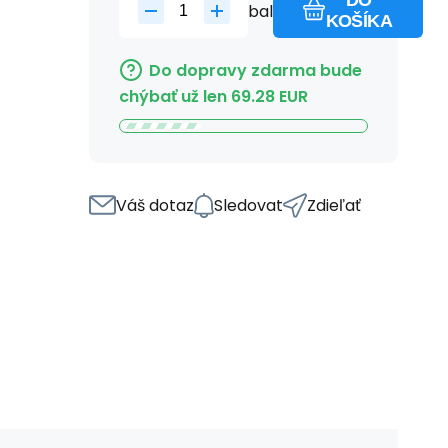
DO
bal
KOŠÍKA
Do dopravy zdarma bude
chýbať už len
69.28
EUR
Váš dotaz
Sledovat
Zdieľať