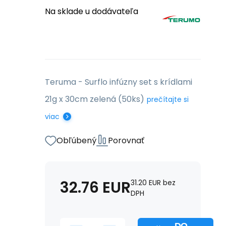
Na sklade u dodávateľa
Teruma - Surflo infúzny set s krídlami
21g x 30cm zelená (50ks)
prečítajte si
viac
Obľúbený
Porovnať
32.76
EUR
31.20
EUR
bez
DPH