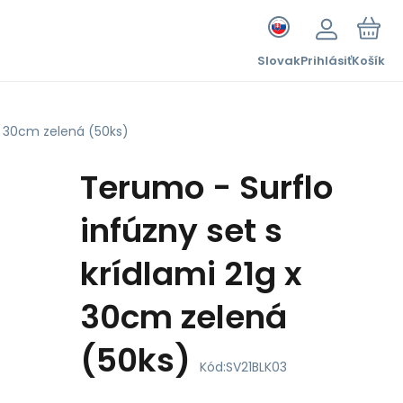
Slovak
Prihlásiť
Košík
 x 30cm zelená (50ks)
Terumo - Surflo
infúzny set s
krídlami 21g x
30cm zelená
(50ks)
Kód:
SV21BLK03