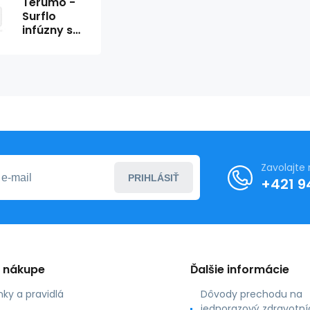
Terumo -
Surflo
infúzny set
s krídlami
21g x 30cm
zelená
(50ks)
Zavolajte
PRIHLÁSIŤ
+421 9
o nákupe
Ďalšie informácie
ky a pravidlá
Dôvody prechodu na
jednorazový zdravotní