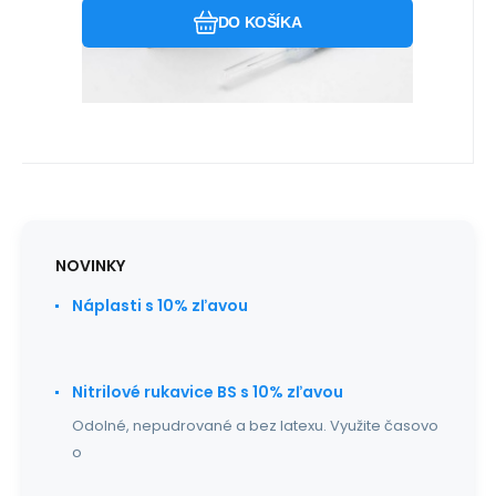
DO KOŠÍKA
NOVINKY
Náplasti s 10% zľavou
Nitrilové rukavice BS s 10% zľavou
Odolné, nepudrované a bez latexu. Využite časovo
o