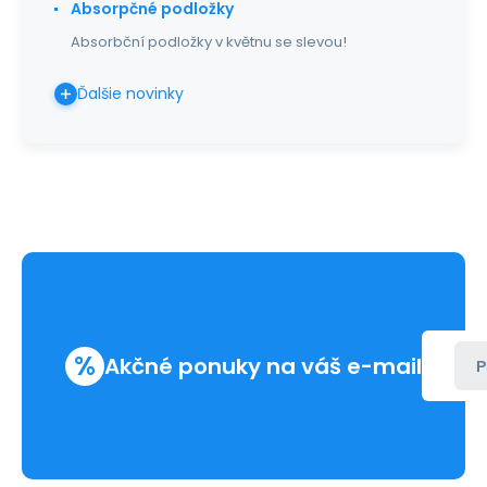
Absorpčné podložky
Absorbční podložky v květnu se slevou!
Ďalšie novinky
%
Akčné ponuky na váš e-mail
P