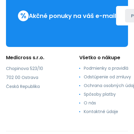
%
Akčné ponuky na váš e-mail
P
Medicross s.r.o.
Všetko o nákupe
Podmienky a pravidlá
Chopinova 523/10
Odstúpenie od zmluvy
702 00 Ostrava
Ochrana osobných úda
Česká Republika
Spôsoby platby
O nás
Kontaktné údaje