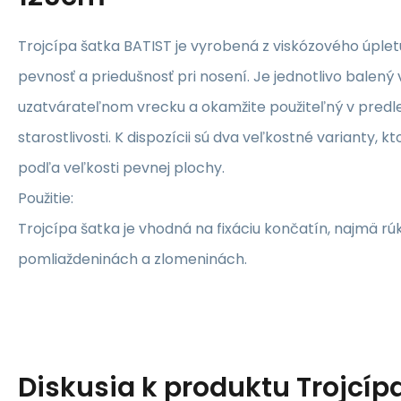
Trojcípa šatka BATIST je vyrobená z viskózového úpletu
pevnosť a priedušnosť pri nosení. Je jednotlivo balený 
uzatvárateľnom vrecku a okamžite použiteľný v predle
starostlivosti. K dispozícii sú dva veľkostné varianty, k
podľa veľkosti pevnej plochy.
Použitie:
Trojcípa šatka je vhodná na fixáciu končatín, najmä rúk
pomliaždeninách a zlomeninách.
Diskusia k produktu
Trojcíp