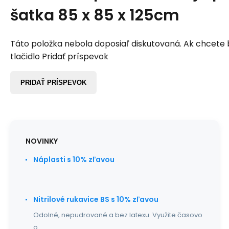
šatka 85 x 85 x 125cm
Táto položka nebola doposiaľ diskutovaná. Ak chcete by
tlačidlo Pridať príspevok
PRIDAŤ PRÍSPEVOK
NOVINKY
Náplasti s 10% zľavou
Nitrilové rukavice BS s 10% zľavou
Odolné, nepudrované a bez latexu. Využite časovo
o