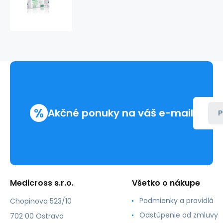
pletená
šatka
85
x
85
x
125cm
%
Akčné ponuky na váš e-mail
P
Medicross s.r.o.
Všetko o nákupe
Podmienky a pravidlá
Chopinova 523/10
Odstúpenie od zmluvy
702 00 Ostrava