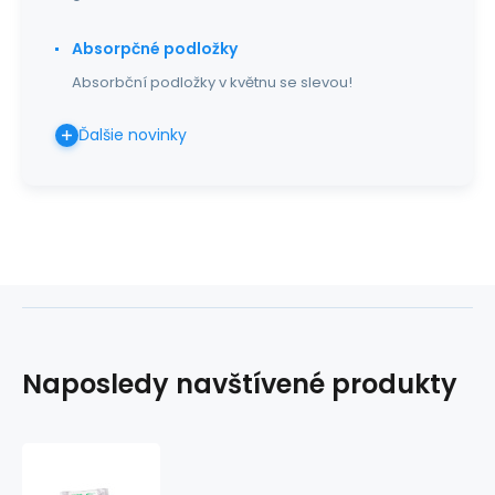
Absorpčné podložky
Absorbční podložky v květnu se slevou!
Ďalšie novinky
Naposledy navštívené produkty
Trojcípa