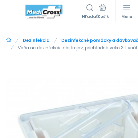
Hľadať
Menu
Dezinfekcia
Dezinfekčné pomôcky a dávkova
Vaňa na dezinfekciu nástrojov, priehľadné veko 3 l, vn