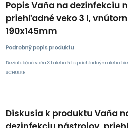
Popis
Vaňa na dezinfekciu n
priehľadné veko 3 l, vnútor
190x145mm
Podrobný popis produktu
Dezinfekčná vaňa 3 l alebo 5 l s priehľadným alebo b
SCHÜLKE
Diskusia k produktu
Vaňa n
dezinfekciu nástrojov, prie