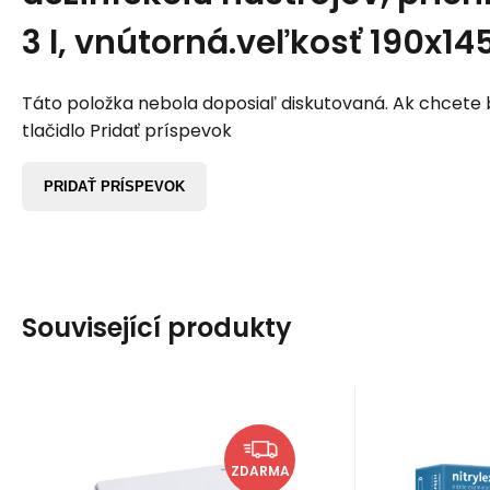
3 l, vnútorná.veľkosť 190x
Táto položka nebola doposiaľ diskutovaná. Ak chcete by
tlačidlo Pridať príspevok
PRIDAŤ PRÍSPEVOK
Související produkty
Kód:
EAN:
SCH144307
sch144307
EAN:
Kód
Na sklade u dodávateľa
Sk
126.68
EUR
Vaňa na dezinfekciu
Vyš
ZDARMA
nástrojov / biele
rukav
Vaňa na dezinfekciu
Nitrilové 