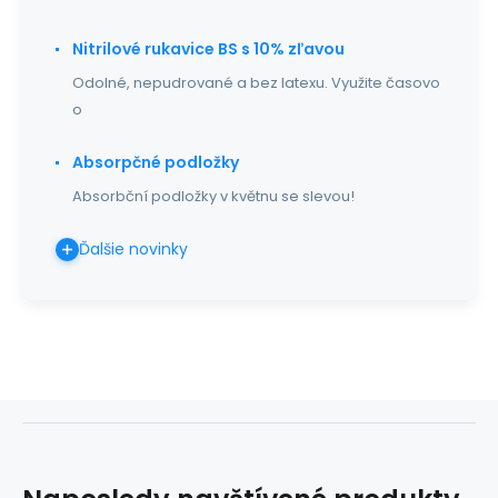
Nitrilové rukavice BS s 10% zľavou
Odolné, nepudrované a bez latexu. Využite časovo
o
Absorpčné podložky
Absorbční podložky v květnu se slevou!
Ďalšie novinky