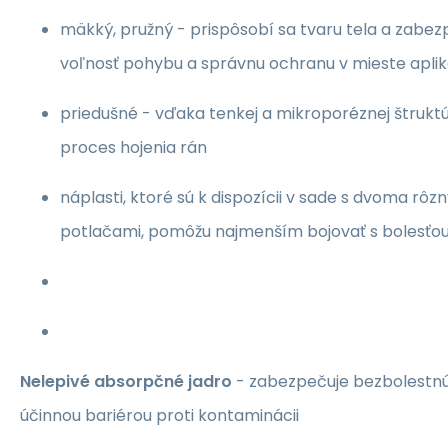
mäkký, pružný - prispôsobí sa tvaru tela a zabe
voľnosť pohybu a správnu ochranu v mieste aplik
priedušné - vďaka tenkej a mikroporéznej štruktú
proces hojenia rán
náplasti, ktoré sú k dispozícii v sade s dvoma rô
potlačami, pomôžu najmenším bojovať s bolesťou
Nelepivé absorpčné jadro
- zabezpečuje bezbolestnú
účinnou bariérou proti kontaminácii