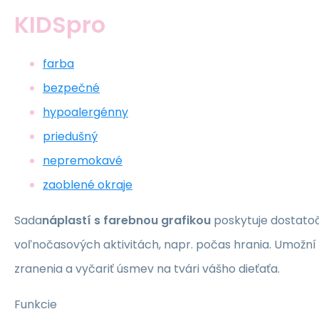
KIDSpro
farba
bezpečné
hypoalergénny
priedušný
nepremokavé
zaoblené okraje
Sada
náplastí s farebnou grafikou
poskytuje dostatoč
voľnočasových aktivitách, napr. počas hrania. Umožní v
zranenia a vyčariť úsmev na tvári vášho dieťaťa.
Funkcie