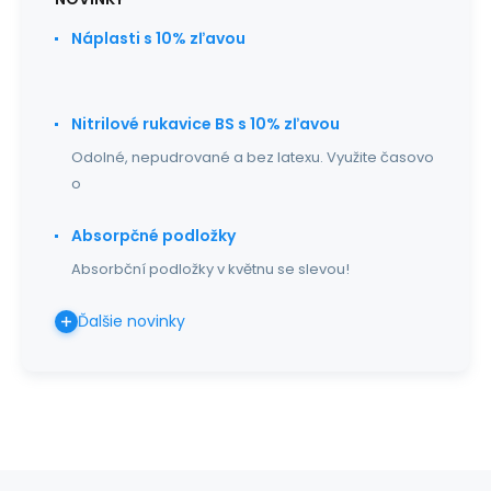
Náplasti s 10% zľavou
Nitrilové rukavice BS s 10% zľavou
Odolné, nepudrované a bez latexu. Využite časovo
o
Absorpčné podložky
Absorbční podložky v květnu se slevou!
Ďalšie novinky