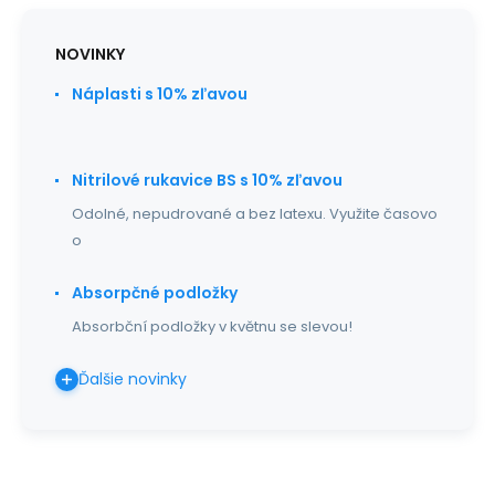
NOVINKY
Náplasti s 10% zľavou
Nitrilové rukavice BS s 10% zľavou
Odolné, nepudrované a bez latexu. Využite časovo
o
Absorpčné podložky
Absorbční podložky v květnu se slevou!
Ďalšie novinky