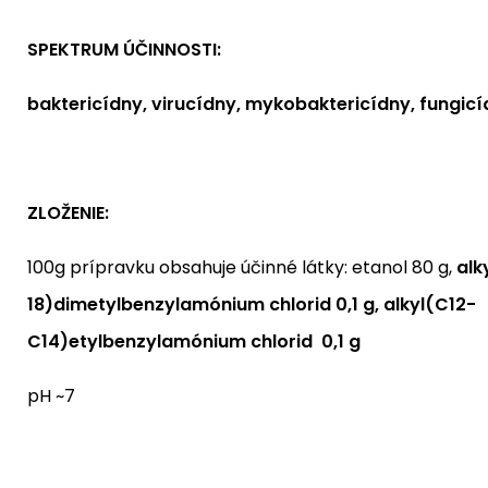
SPEKTRUM ÚČINNOSTI:
baktericídny, virucídny, mykobaktericídny, fungic
ZLOŽENIE:
100g prípravku obsahuje účinné látky: etanol 80 g,
alk
18)dimetylbenzylamónium chlorid 0,1 g, alkyl(C12-
C14)etylbenzylamónium chlorid 0,1 g
pH ~7