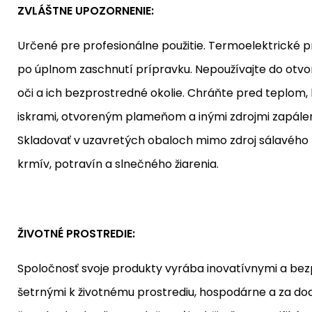
ZVLÁŠTNE UPOZORNENIE:
Určené pre profesionálne použitie. Termoelektrické pr
po úplnom zaschnutí prípravku. Nepoužívajte do otvore
oči a ich bezprostredné okolie. Chráňte pred teplom,
iskrami, otvoreným plameňom a inými zdrojmi zapáleni
Skladovať v uzavretých obaloch mimo zdroj sálavého 
krmív, potravín a slnečného žiarenia.
ŽIVOTNÉ PROSTREDIE:
Spoločnosť svoje produkty vyrába inovatívnymi a b
šetrnými k životnému prostrediu, hospodárne a za do