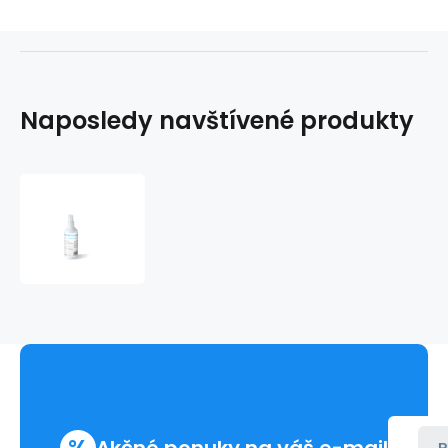
Naposledy navštívené produkty
VITASEPT
E75
Color
250ml
s
rozprašovačom