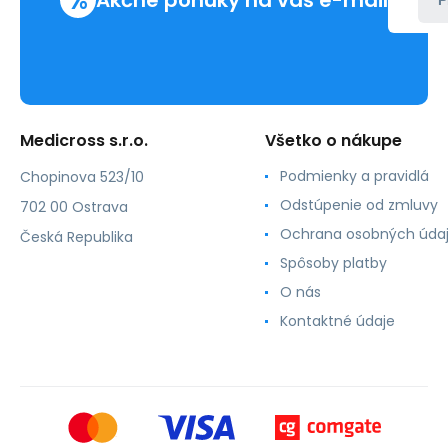
%
Akčné ponuky na váš e-mail
P
Medicross s.r.o.
Všetko o nákupe
Podmienky a pravidlá
Chopinova 523/10
Odstúpenie od zmluvy
702 00 Ostrava
Ochrana osobných úda
Česká Republika
Spôsoby platby
O nás
Kontaktné údaje