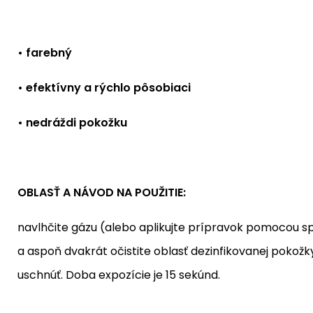
• farebný
• efektívny a rýchlo pôsobiaci
• nedráždi pokožku
OBLASŤ A NÁVOD NA POUŽITIE:
navlhčite gázu (alebo aplikujte prípravok pomocou 
a aspoň dvakrát očistite oblasť dezinfikovanej pokožk
uschnúť. Doba expozície je 15 sekúnd.