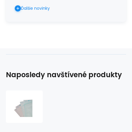
Ďalšie novinky
Naposledy navštívené produkty
Vrecko
plochý
papier/fólia
10x27cm,
60
gsm,