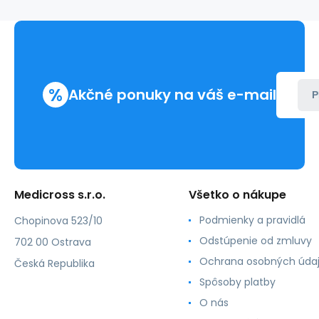
ind.
P,EO,F
(1200ks)
%
Akčné ponuky na váš e-mail
P
Medicross s.r.o.
Všetko o nákupe
Podmienky a pravidlá
Chopinova 523/10
Odstúpenie od zmluvy
702 00 Ostrava
Ochrana osobných úda
Česká Republika
Spôsoby platby
O nás