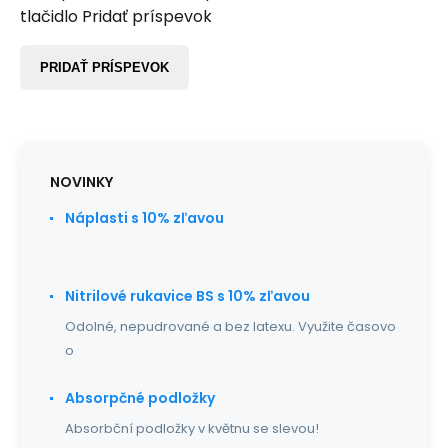
tlačidlo Pridať príspevok
PRIDAŤ PRÍSPEVOK
NOVINKY
Náplasti s 10% zľavou
Nitrilové rukavice BS s 10% zľavou
Odolné, nepudrované a bez latexu. Využite časovo
o
Absorpčné podložky
Absorbční podložky v květnu se slevou!