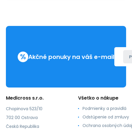
%
Akčné ponuky na váš e-mail
P
Medicross s.r.o.
Všetko o nákupe
Podmienky a pravidlá
Chopinova 523/10
Odstúpenie od zmluvy
702 00 Ostrava
Ochrana osobných úda
Česká Republika