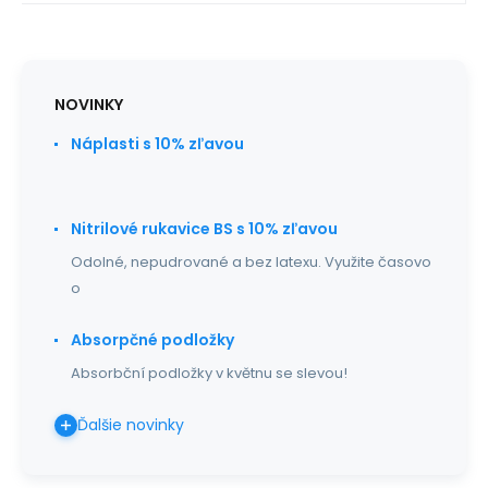
NOVINKY
Náplasti s 10% zľavou
Nitrilové rukavice BS s 10% zľavou
Odolné, nepudrované a bez latexu. Využite časovo
o
Absorpčné podložky
Absorbční podložky v květnu se slevou!
Ďalšie novinky