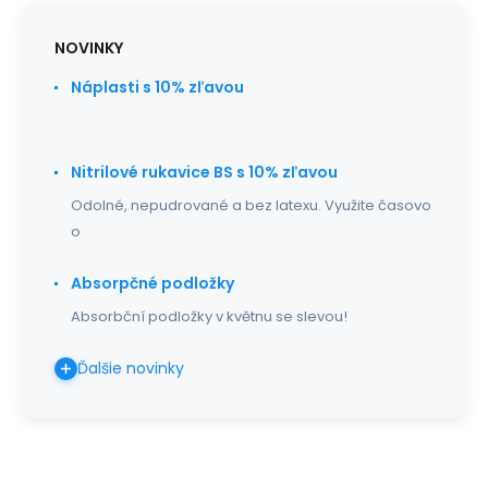
NOVINKY
Náplasti s 10% zľavou
Nitrilové rukavice BS s 10% zľavou
Odolné, nepudrované a bez latexu. Využite časovo
o
Absorpčné podložky
Absorbční podložky v květnu se slevou!
Ďalšie novinky