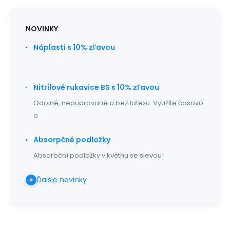
NOVINKY
Náplasti s 10% zľavou
Nitrilové rukavice BS s 10% zľavou
Odolné, nepudrované a bez latexu. Využite časovo
o
Absorpčné podložky
Absorbční podložky v květnu se slevou!
Ďalšie novinky