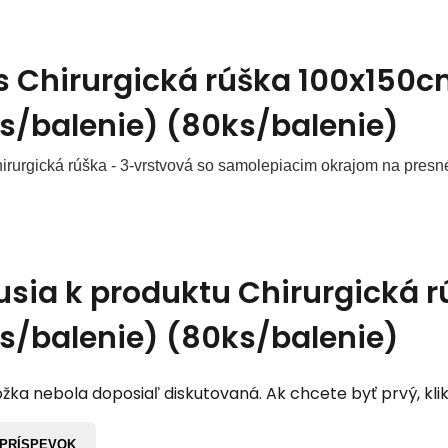
s
Chirurgická rúška 100x150c
s/balenie) (80ks/balenie)
chirurgická rúška - 3-vrstvová so samolepiacim okrajom na pre
usia k produktu
Chirurgická 
s/balenie) (80ks/balenie)
žka nebola doposiaľ diskutovaná. Ak chcete byť prvý, klik
 PRÍSPEVOK