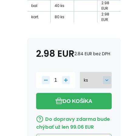
2.98
bal
40
ks
EUR
2.98
kart.
80
ks
EUR
2.98
EUR
2.84
EUR
bez DPH
DO KOŠÍKA
Do dopravy zdarma bude
chýbať už len
99.06
EUR