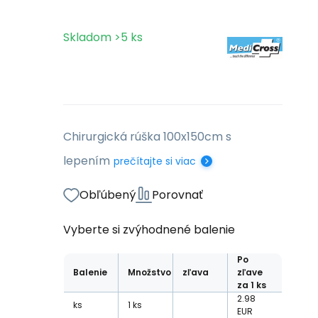
Skladom
>5
ks
Chirurgická rúška 100x150cm s
lepením
prečítajte si viac
Obľúbený
Porovnať
Vyberte si zvýhodnené balenie
Po
Balenie
Množstvo
zľava
zľave
za 1 ks
2.98
ks
1
ks
EUR