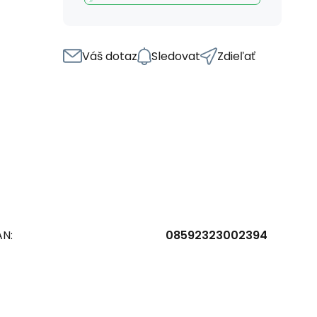
Váš dotaz
Sledovat
Zdieľať
AN:
08592323002394