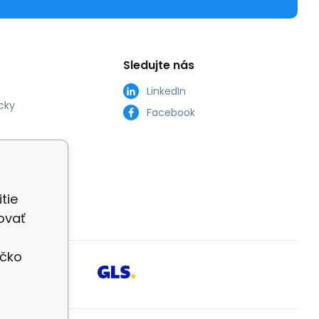
Sledujte nás
LinkedIn
cky
Facebook
tie
ovať
íčko