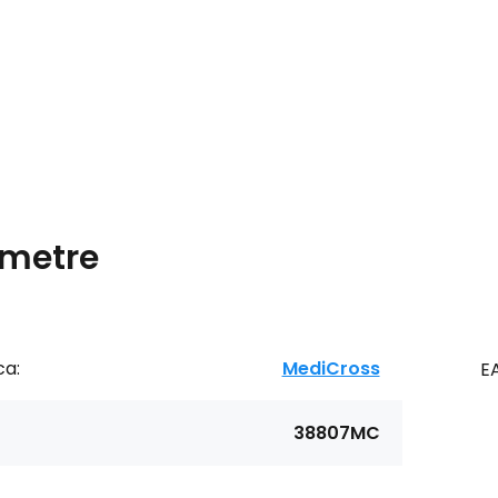
metre
ca:
MediCross
E
38807MC