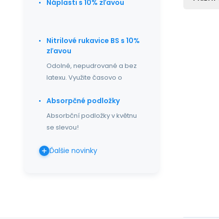
Náplasti s 10% zľavou
Nitrilové rukavice BS s 10%
zľavou
Odolné, nepudrované a bez
latexu. Využite časovo o
Absorpčné podložky
Absorbční podložky v květnu
se slevou!
Ďalšie novinky