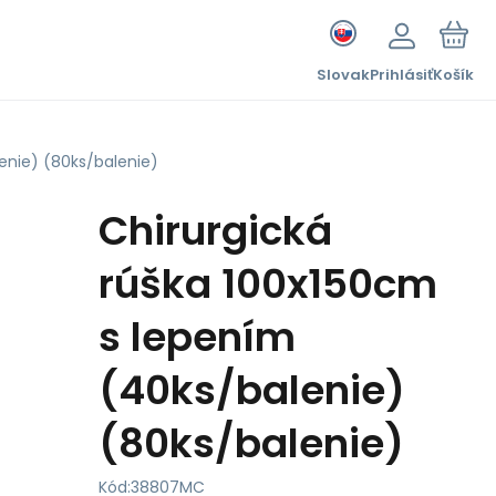
Slovak
Prihlásiť
Košík
enie) (80ks/balenie)
Chirurgická
rúška 100x150cm
s lepením
(40ks/balenie)
(80ks/balenie)
Kód:
38807MC