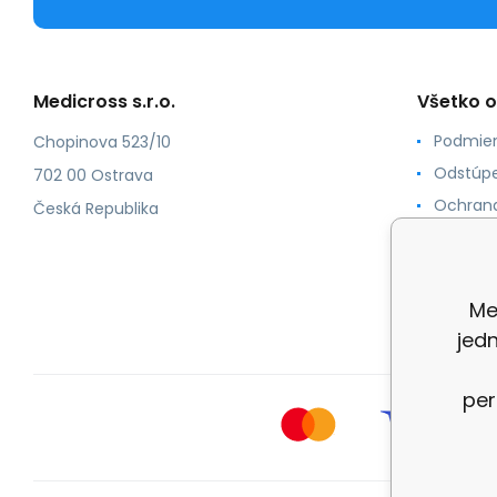
Medicross s.r.o.
Všetko 
Podmien
Chopinova 523/10
Odstúpe
702 00 Ostrava
Ochrana
Česká Republika
Spôsoby
O nás
Kontakt
Me
jed
per