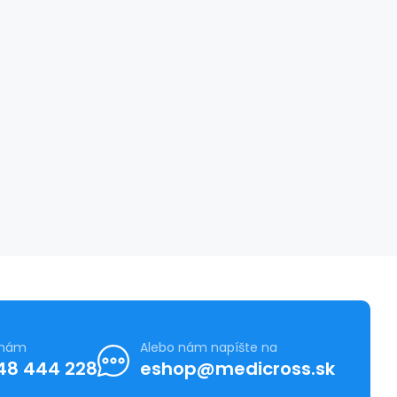
 nám
Alebo nám napíšte na
48 444 228
eshop@medicross.sk