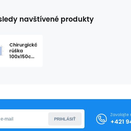
ledy navštívené produkty
Chirurgická
rúška
100x150cm
s lepením
(40ks/balenie)
(80ks/balenie)
Zavolajte
PRIHLÁSIŤ
+421 9