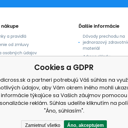
o nákupe
Ďalšie informácie
ky a pravidlá
Dôvody prechodu na
jednorazový zdravotní
nie od zmluvy
materiál
 osobných údajov
Adresa skladu
 platby
Cookies a GDPR
né údaje
dicross.sk a partneri potrebujú Váš súhlas na využi
notlivých údajov, aby Vám okrem iného mohli ukaz
informácie týkajúce sa Vašich záujmov pomocou
sonalizácie reklám. Súhlas udelíte kliknutím na pol
"Áno, súhlasím".
Zamietnuť všetko
Áno, akceptujem