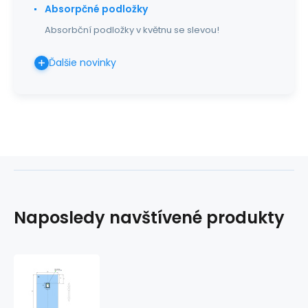
Absorpčné podložky
Absorbční podložky v květnu se slevou!
Ďalšie novinky
Naposledy navštívené produkty
Chirurgická
rúška
2vr.,