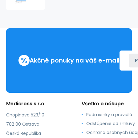
100x120
s
otvorom
9x12cm,
samolepiace
(40ks/bal.)
(80ks/bal.)
%
Akčné ponuky na váš e-mail
P
Medicross s.r.o.
Všetko o nákupe
Podmienky a pravidlá
Chopinova 523/10
Odstúpenie od zmluvy
702 00 Ostrava
Ochrana osobných úda
Česká Republika