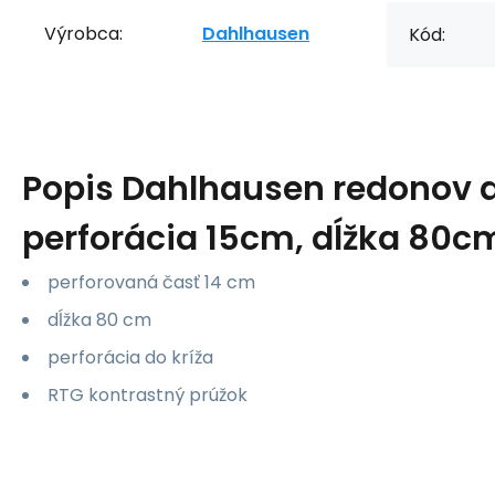
Výrobca:
Dahlhausen
Kód:
Popis
Dahlhausen redonov d
perforácia 15cm, dĺžka 80c
perforovaná časť 14 cm
dĺžka 80 cm
perforácia do kríža
RTG kontrastný prúžok