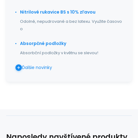
Nitrilové rukavice BS s 10% zľavou
Odolné, nepudrované a bez latexu. Využite časovo
o
Absorpčné podložky
Absorbční podložky v květnu se slevou!
Ďalšie novinky
Naposledy navštívené produkty