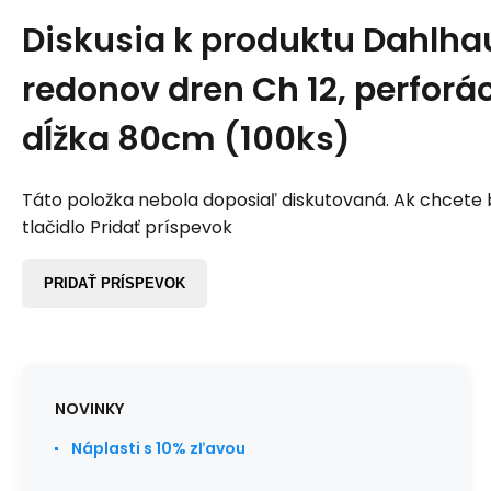
Diskusia k produktu
Dahlha
redonov dren Ch 12, perforá
dĺžka 80cm (100ks)
Táto položka nebola doposiaľ diskutovaná. Ak chcete by
tlačidlo Pridať príspevok
PRIDAŤ PRÍSPEVOK
NOVINKY
Náplasti s 10% zľavou