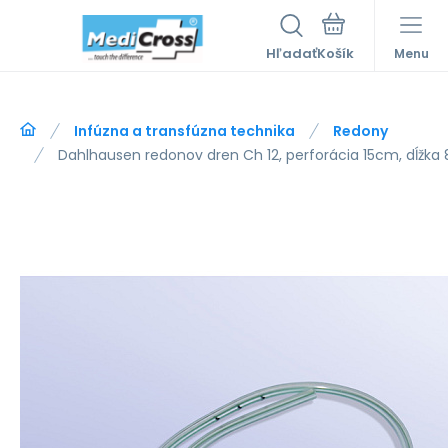
Hľadať
Menu
Infúzna a transfúzna technika
Redony
Dahlhausen redonov dren Ch 12, perforácia 15cm, dĺžka