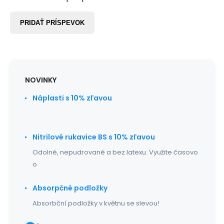
PRIDAŤ PRÍSPEVOK
NOVINKY
Náplasti s 10% zľavou
Nitrilové rukavice BS s 10% zľavou
Odolné, nepudrované a bez latexu. Využite časovo
o
Absorpčné podložky
Absorbční podložky v květnu se slevou!