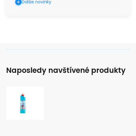
Ďalšie novinky
Naposledy navštívené produkty
Domestos
24h
Atlantic
Fresh
750ml