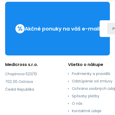
%
Akčné ponuky na váš e-mail
P
Medicross s.r.o.
Všetko o nákupe
Podmienky a pravidlá
Chopinova 523/10
Odstúpenie od zmluvy
702 00 Ostrava
Ochrana osobných úda
Česká Republika
Spôsoby platby
O nás
Kontaktné údaje