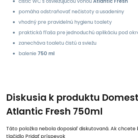
čistič WC s osviežujúcou vôňou
Atlantic Fresh
pomáha odstraňovať nečistoty a usadeniny
vhodný pre pravidelnú hygienu toalety
praktická fľaša pre jednoduchú aplikáciu pod ok
zanecháva toaletu čistú a sviežu
balenie
750 ml
Diskusia k produktu
Domest
Atlantic Fresh 750ml
Táto položka nebola doposiaľ diskutovaná. Ak chcete by
tlačidlo Pridať príspevok