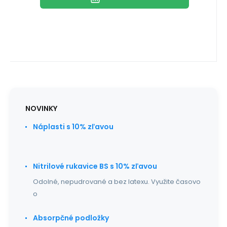
NOVINKY
Náplasti s 10% zľavou
Nitrilové rukavice BS s 10% zľavou
Odolné, nepudrované a bez latexu. Využite časovo
o
Absorpčné podložky