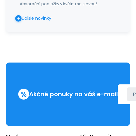
Absorbční podložky v květnu se slevou!
Ďalšie novinky
%
Akčné ponuky na váš e-mail
P