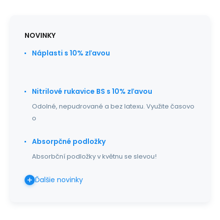
NOVINKY
Náplasti s 10% zľavou
Nitrilové rukavice BS s 10% zľavou
Odolné, nepudrované a bez latexu. Využite časovo
o
Absorpčné podložky
Absorbční podložky v květnu se slevou!
Ďalšie novinky