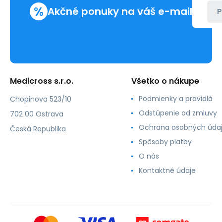
%
Akčné ponuky na váš e-mail
P
Medicross s.r.o.
Všetko o nákupe
Podmienky a pravidlá
Chopinova 523/10
Odstúpenie od zmluvy
702 00 Ostrava
Ochrana osobných úda
Česká Republika
Spôsoby platby
O nás
Kontaktné údaje