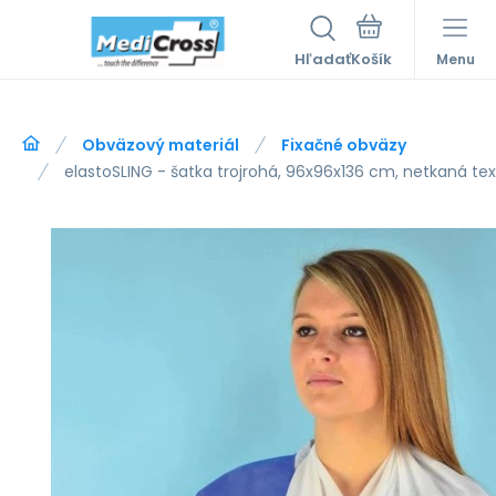
Hľadať
Menu
Obväzový materiál
Fixačné obväzy
elastoSLING - šatka trojrohá, 96x96x136 cm, netkaná textí