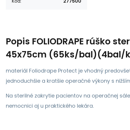
Kód:
277500
Popis
FOLIODRAPE rúško ster
45x75cm (65ks/bal)(4bal/k
materiál Foliodrape Protect je vhodný predovš
jednoduchšie a kratšie operačné výkony s nižším
Na sterilné zakrytie pacientov na operačnej sále
nemocnici aj u praktického lekára.