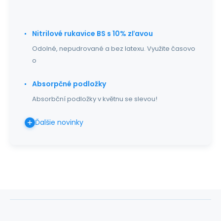
Nitrilové rukavice BS s 10% zľavou
Odolné, nepudrované a bez latexu. Využite časovo
o
Absorpčné podložky
Absorbční podložky v květnu se slevou!
Ďalšie novinky