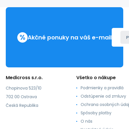
250
cm
(100
ks)
%
Akčné ponuky na váš e-mail
P
Medicross s.r.o.
Všetko o nákupe
Podmienky a pravidlá
Chopinova 523/10
Odstúpenie od zmluvy
702 00 Ostrava
Ochrana osobných úda
Česká Republika
Spôsoby platby
O nás