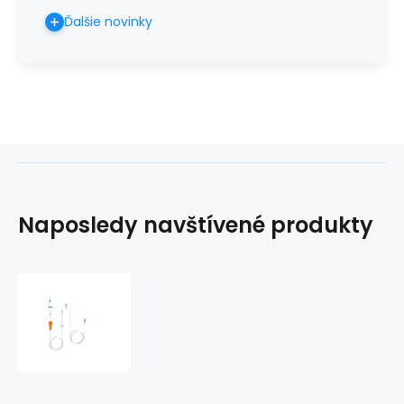
Ďalšie novinky
Naposledy navštívené produkty
Infúzny
set
Infusomat®
Space
SafeSet
PVC,