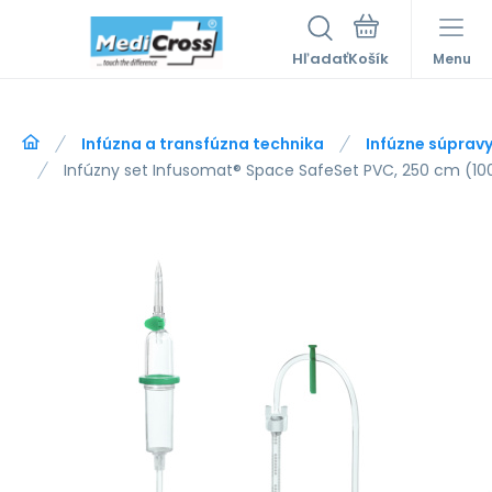
Hľadať
Menu
Infúzna a transfúzna technika
Infúzne súprav
Infúzny set Infusomat® Space SafeSet PVC, 250 cm (100