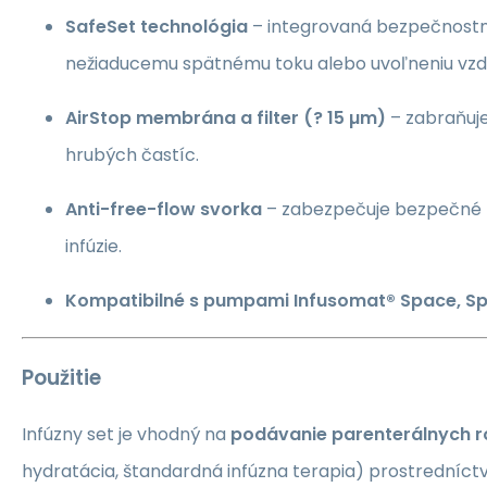
SafeSet technológia
– integrovaná bezpečnostná
nežiaducemu spätnému toku alebo uvoľneniu vzd
AirStop membrána a filter (? 15 µm)
– zabraňuje
hrubých častíc.
Anti-free-flow svorka
– zabezpečuje bezpečné z
infúzie.
Kompatibilné s pumpami Infusomat® Space, S
Použitie
Infúzny set je vhodný na
podávanie parenterálnych ro
hydratácia, štandardná infúzna terapia) prostredníc