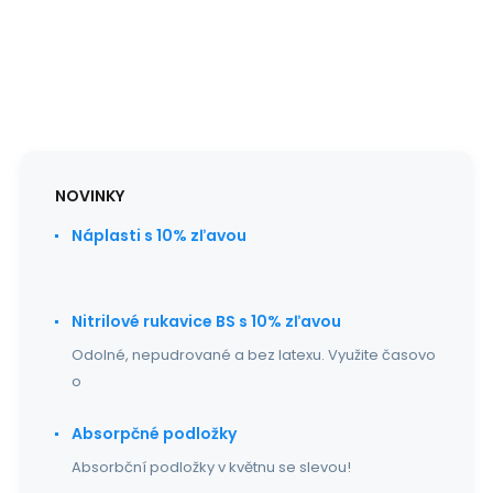
NOVINKY
Náplasti s 10% zľavou
Nitrilové rukavice BS s 10% zľavou
Odolné, nepudrované a bez latexu. Využite časovo
o
Absorpčné podložky
Absorbční podložky v květnu se slevou!