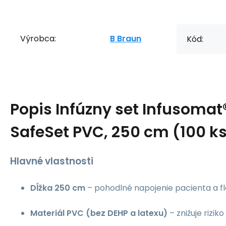
Výrobca:
B Braun
Kód:
Popis
Infúzny set Infusomat
SafeSet PVC, 250 cm (100 k
Hlavné vlastnosti
Dĺžka 250 cm
– pohodlné napojenie pacienta a fl
Materiál PVC (bez DEHP a latexu)
– znižuje rizik