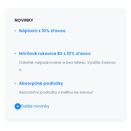
NOVINKY
Náplasti s 10% zľavou
Nitrilové rukavice BS s 10% zľavou
Odolné, nepudrované a bez latexu. Využite časovo
o
Absorpčné podložky
Absorbční podložky v květnu se slevou!
Ďalšie novinky