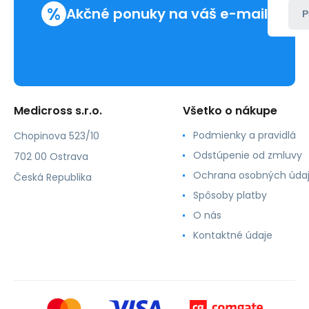
ks)
%
Akčné ponuky na váš e-mail
P
Medicross s.r.o.
Všetko o nákupe
Podmienky a pravidlá
Chopinova 523/10
Odstúpenie od zmluvy
702 00 Ostrava
Ochrana osobných úda
Česká Republika
Spôsoby platby
O nás
Kontaktné údaje