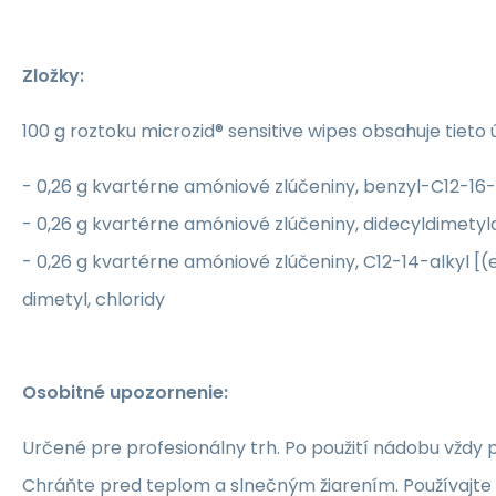
Zložky:
100 g roztoku microzid® sensitive wipes obsahuje tieto 
- 0,26 g kvartérne amóniové zlúčeniny, benzyl-C12-16-a
- 0,26 g kvartérne amóniové zlúčeniny, didecyldimety
- 0,26 g kvartérne amóniové zlúčeniny, C12-14-alkyl [(
dimetyl, chloridy
Osobitné upozornenie:
Určené pre profesionálny trh. Po použití nádobu vždy 
Chráňte pred teplom a slnečným žiarením. Používajte