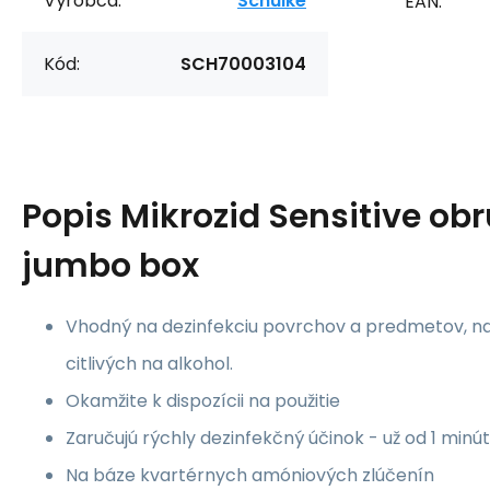
Výrobca:
Schülke
EAN:
Kód:
SCH70003104
Popis
Mikrozid Sensitive ob
jumbo box
Vhodný na dezinfekciu povrchov a predmetov, na
citlivých na alkohol.
Okamžite k dispozícii na použitie
Zaručujú rýchly dezinfekčný účinok - už od 1 minú
Na báze kvartérnych amóniových zlúčenín