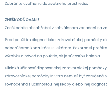
Zabráňte uvoľneniu do životného prostredia.
ZNEŠKODŇOVANIE
Zneškodnite obsah/obal v schválenom zariadení na z
Pred použitím diagnostickej zdravotníckej pomôcky ale
odporúčame konzultáciu s lekárom. Pozorne si prečíta
výrobku a návod na použitie, ak je súčasťou balenia.
Klinická účinnosť diagnostickej zdravotníckej pomôcky i
zdravotníckej pomôcky in vitro nemusí byť zaručená ta
rovnocenná s účinnosťou inej liečby alebo inej diagnos
pomôcky in vitro a diagnostickej zdravotníckej pomôcky 
používanie môže byť spojené s rizikami.