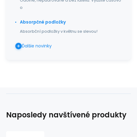
Odolné, nepudrované a bez latexu. Využite časovo
o
Absorpčné podložky
Absorbční podložky v květnu se slevou!
Ďalšie novinky
Naposledy navštívené produkty