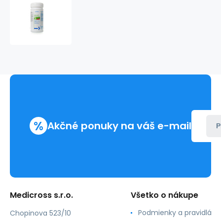
Mikrozid
Sensitive
obrúsky
200ks
jumbo
box
%
Akčné ponuky na váš e-mail
P
Medicross s.r.o.
Všetko o nákupe
Podmienky a pravidlá
Chopinova 523/10