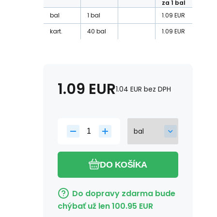
za 1 bal
bal
1
bal
1.09
EUR
kart.
40
bal
1.09
EUR
1.09
EUR
1.04
EUR
bez DPH
DO KOŠÍKA
Do dopravy zdarma bude
chýbať už len
100.95
EUR