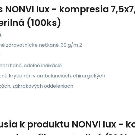
s
NONVI lux - kompresia 7,5x7,
erilná (100ks)
:
lné zdravotnícke netkané, 30 g/m 2
y
netrhané, odolné indikácie
cné krytie rán v ambulanciách, chirurgických
kách, zákrokových oddeleniach
usia k produktu
NONVI lux - k