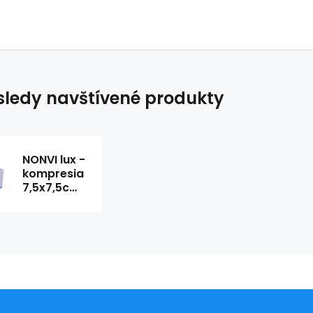
ledy navštívené produkty
NONVI lux -
kompresia
7,5x7,5cm
z netkanej
textílie,
nesterilná
(100ks)