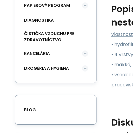
PAPIEROVÝ PROGRAM
Popi
nest
DIAGNOSTIKA
ČISTIČKA VZDUCHU PRE
vlastnosti
ZDRAVOTNÍCTVO
• hydrofi
KANCELÁRIA
• 4 vrstv
• mäkké, 
DROGÉRIA A HYGIENA
• všeobe
pracovis
BLOG
Disk