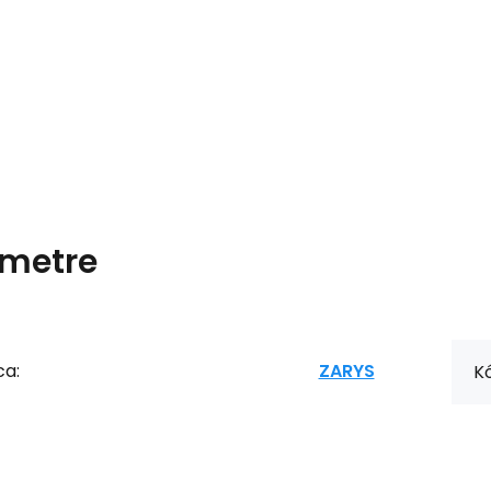
metre
ca:
ZARYS
Kó