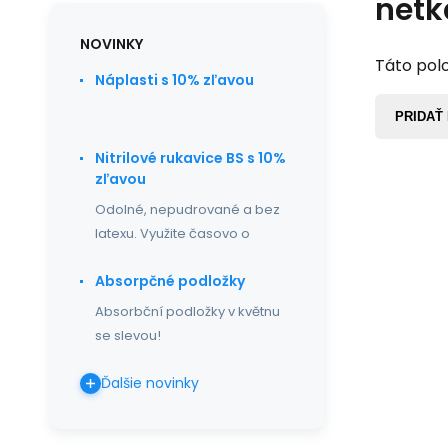
netka
NOVINKY
Táto polo
Náplasti s 10% zľavou
PRIDAŤ
Nitrilové rukavice BS s 10%
zľavou
Odolné, nepudrované a bez
latexu. Využite časovo o
Absorpčné podložky
Absorbční podložky v květnu
se slevou!
Ďalšie novinky