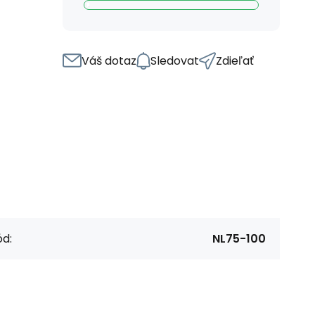
Váš dotaz
Sledovat
Zdieľať
d:
NL75-100