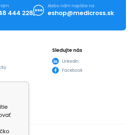
 nám
Alebo nám napíšte na
48 444 228
eshop@medicross.sk
Sledujte nás
LinkedIn
cky
Facebook
tie
ovať
íčko