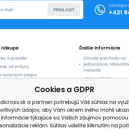
Zavolajte
PRIHLÁSIŤ
+421 9
o nákupe
Ďalšie informácie
ky a pravidlá
Dôvody prechodu na
jednorazový zdravotní
nie od zmluvy
materiál
 osobných údajov
Adresa skladu
 platby
Cookies a GDPR
né údaje
dicross.sk a partneri potrebujú Váš súhlas na využi
notlivých údajov, aby Vám okrem iného mohli ukaz
informácie týkajúce sa Vašich záujmov pomocou
sonalizácie reklám. Súhlas udelíte kliknutím na pol