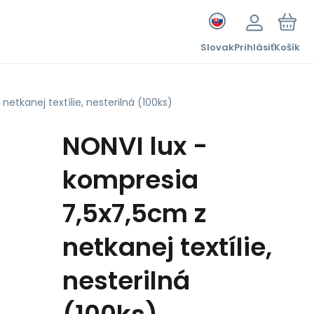
Slovak
Prihlásiť
Košík
etkanej textílie, nesterilná (100ks)
NONVI lux -
kompresia
7,5x7,5cm z
netkanej textílie,
nesterilná