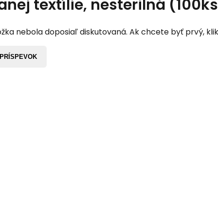
nej textílie, nesterilná (100k
žka nebola doposiaľ diskutovaná. Ak chcete byť prvý, klik
 PRÍSPEVOK