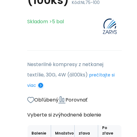
(100ks)
Kód:
NL75-100
Skladom
>5
bal
Nesterilné kompresy z netkanej
textílie, 30G, 4W (á100ks)
prečítajte si
viac
Obľúbený
Porovnať
Vyberte si zvýhodnené balenie
Po
Balenie
Množstvo
zľava
zľave