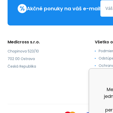
%
Akčné ponuky na váš e-mail
Medicross s.r.o.
Všetko 
Podmien
Chopinova 523/10
Odstúpe
702 00 Ostrava
Ochrana
Česká Republika
Spôsoby
O nás
Kontakt
Me
jed
per