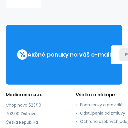
s
otvorom
6x8cm
sterilná
(150
005)
%
Akčné ponuky na váš e-mail
P
Medicross s.r.o.
Všetko o nákupe
Podmienky a pravidlá
Chopinova 523/10
Odstúpenie od zmluvy
702 00 Ostrava
Ochrana osobných úda
Česká Republika