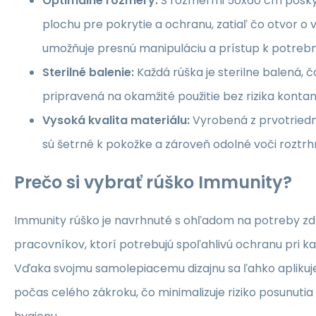
Optimálne rozmery:
S rozmermi 50x60 cm posky
plochu pre pokrytie a ochranu, zatiaľ čo otvor o 
umožňuje presnú manipuláciu a prístup k potrebne
Sterilné balenie:
Každá rúška je sterilne balená, čo
pripravená na okamžité použitie bez rizika konta
Vysoká kvalita materiálu:
Vyrobená z prvotriedn
sú šetrné k pokožke a zároveň odolné voči roztrhn
Prečo si vybrať rúško Immunity?
Immunity rúško je navrhnuté s ohľadom na potreby z
pracovníkov, ktorí potrebujú spoľahlivú ochranu pri k
Vďaka svojmu samolepiacemu dizajnu sa ľahko aplikuj
počas celého zákroku, čo minimalizuje riziko posunutia