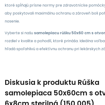
ktoré spĺňajú prísne normy pre zdravotnícke pomôcky
aby poskytovali maximálnu ochranu a zároveň boli p
nosenie.
Vyberte si našu
samolepiacu rúšku 50x60 cm s otvo
rozdiel v kvalite a pohodlí, ktoré prináša. Ideálna voľb
hľadá spoľahlivú a efektívnu ochranu pri lekárskych z
Diskusia k produktu
Rúška
samolepiaca 50x60cm s ot
6x8cm sterilná (150 005)