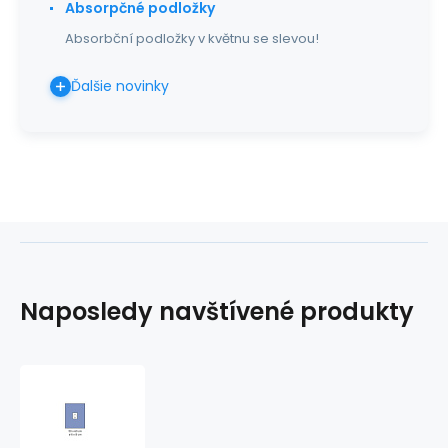
Absorpčné podložky
Absorbční podložky v květnu se slevou!
Ďalšie novinky
Naposledy navštívené produkty
Rúška
samolepiaca
50x60cm