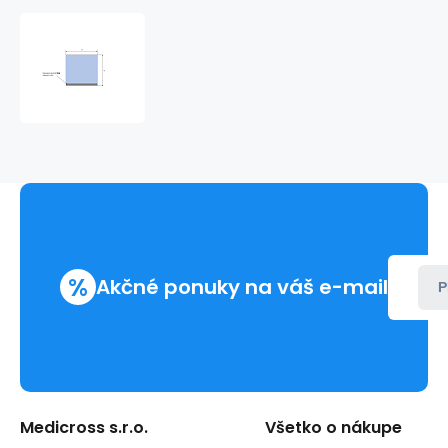
Operačná
rúška
50x70cm
s
lepením
(320ks/kart)
%
Akčné ponuky na váš e-mail
P
Medicross s.r.o.
Všetko o nákupe