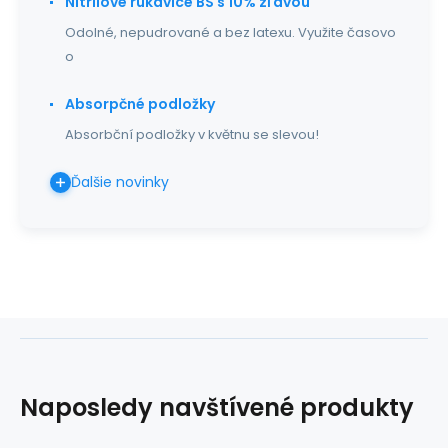
Nitrilové rukavice BS s 10% zľavou
Odolné, nepudrované a bez latexu. Využite časovo
o
Absorpčné podložky
Absorbční podložky v květnu se slevou!
Ďalšie novinky
Naposledy navštívené produkty