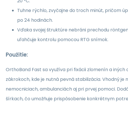
20 °C.
Tuhne rýchlo, zvyčajne do troch minút, pričom úp
po 24 hodinách.
Vďaka svojej štruktúre nebráni prechodu röntgen
uľahčuje kontrolu pomocou RTG snímok.
Použitie:
OrthoBand Fast sa využíva pri fixácii zlomenín a iných
zákrokoch, kde je nutná pevná stabilizácia. Vhodný je n
nemocniciach, ambulanciách aj pri prvej pomoci. Dod
šírkach, čo umožňuje prispôsobenie konkrétnym potr