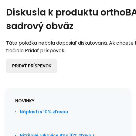
Diskusia k produktu
orthoB
sadrový obväz
Táto položka nebola doposiaľ diskutovaná. Ak chcete by
tlačidlo Pridať príspevok
PRIDAŤ PRÍSPEVOK
NOVINKY
Náplasti s 10% zľavou
Nitrilové rukavice BS s 10% zľavou