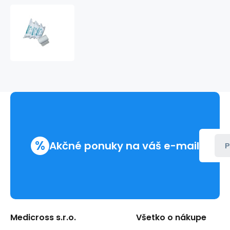
orthoBAND
FAST
-
sadrový
obväz
%
Akčné ponuky na váš e-mail
P
Medicross s.r.o.
Všetko o nákupe