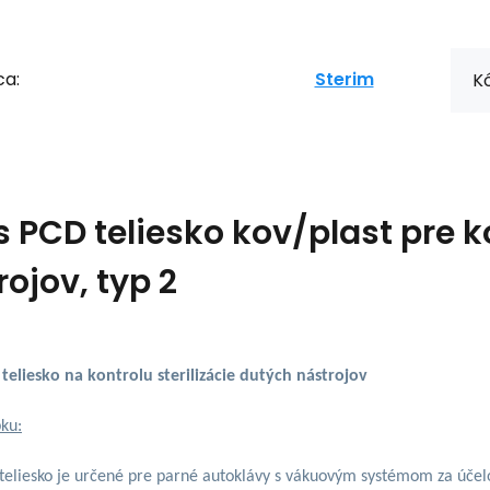
ca:
Sterim
Kó
s
PCD teliesko kov/plast pre k
rojov, typ 2
 teliesko na kontrolu sterilizácie dutých nástrojov
bku:
 teliesko je určené pre parné autoklávy s vákuovým systémom za úče