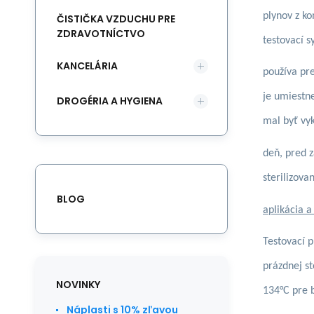
plynov z ko
ČISTIČKA VZDUCHU PRE
ZDRAVOTNÍCTVO
testovací s
KANCELÁRIA
používa pre
je umiestne
DROGÉRIA A HYGIENA
mal byť vy
deň, pred z
sterilizova
BLOG
aplikácia a
Testovací p
prázdnej st
NOVINKY
134°C pre b
Náplasti s 10% zľavou