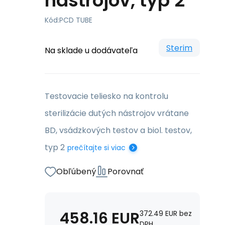
nástrojov, typ 2
Kód:
PCD TUBE
Sterim
Na sklade u dodávateľa
Testovacie teliesko na kontrolu
sterilizácie dutých nástrojov vrátane
BD, vsádzkových testov a biol. testov,
typ 2
prečítajte si viac
Obľúbený
Porovnať
458.16
EUR
372.49
EUR
bez
DPH