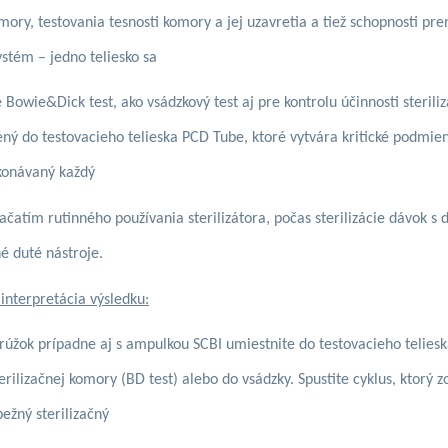
mory, testovania tesnosti komory a jej uzavretia a tiež schopnosti pr
ystém – jedno teliesko sa
 Bowie&Dick test, ako vsádzkový test aj pre kontrolu účinnosti steril
ný do testovacieho telieska PCD Tube, ktoré vytvára kritické podmienk
konávaný každý
ačatím rutinného používania sterilizátora, počas sterilizácie dávok s
né duté nástroje.
 interpretácia výsledku:
rúžok prípadne aj s ampulkou SCBI umiestnite do testovacieho teliesk
erilizačnej komory (BD test) alebo do vsádzky. Spustite cyklus, ktorý 
ežný sterilizačný