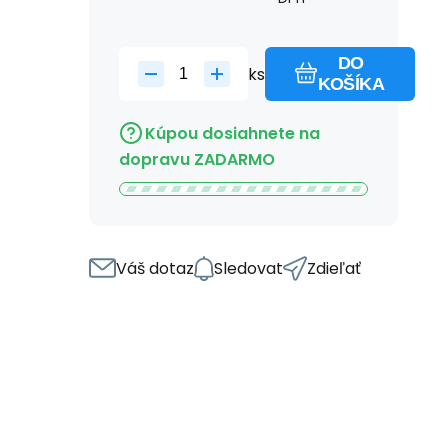
DO
ks
KOŠÍKA
Kúpou dosiahnete na
dopravu ZADARMO
Váš dotaz
Sledovat
Zdieľať