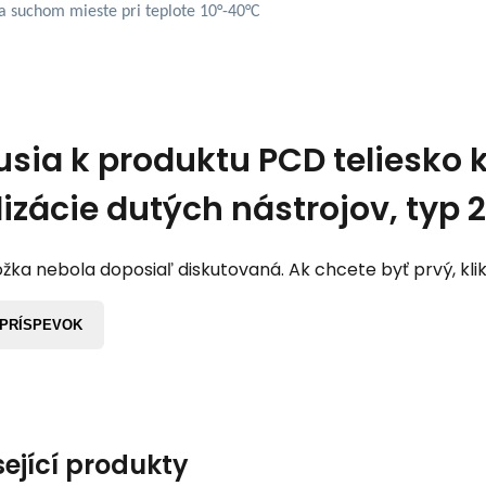
na suchom mieste pri teplote 10°-40°C
usia k produktu
PCD teliesko 
lizácie dutých nástrojov, typ 2
žka nebola doposiaľ diskutovaná. Ak chcete byť prvý, klik
 PRÍSPEVOK
sející produkty