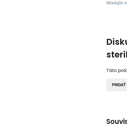
Skladujte 
Disk
steri
Táto polo
PRIDAŤ
Souvi