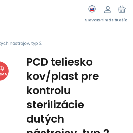
Slovak
Prihlásiť
Košík
tých nástrojov, typ 2
PCD teliesko
kov/plast pre
RMA
kontrolu
sterilizácie
dutých