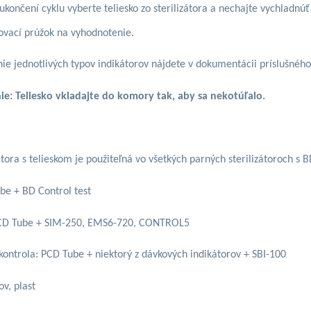
 ukončení cyklu vyberte teliesko zo sterilizátora a nechajte vychladnú
tovací prúžok na vyhodnotenie.
ie jednotlivých typov indikátorov nájdete v dokumentácii príslušného
e: Teliesko vkladajte do komory tak, aby sa nekotúľalo.
átora s telieskom je použiteľná vo všetkých parných sterilizátoroch 
be + BD Control test
PCD Tube + SIM-250, EMS6-720, CONTROL5
kontrola: PCD Tube + niektorý z dávkových indikátorov + SBI-100
ov, plast