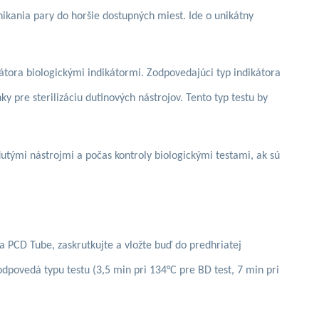
enikania pary do horšie dostupných miest. Ide o unikátny
izátora biologickými indikátormi. Zodpovedajúci typ indikátora
y pre sterilizáciu dutinových nástrojov. Tento typ testu by
 dutými nástrojmi a počas kontroly biologickými testami, ak sú
a PCD Tube, zaskrutkujte a vložte buď do predhriatej
zodpovedá typu testu (3,5 min pri 134°C pre BD test, 7 min pri