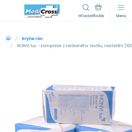
Hľadať
Menu
Krytie rán
NONVI lux - komprese z netkaného textilu, nesterilní (1