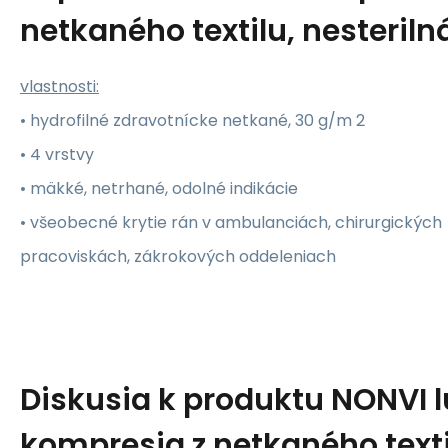
netkaného textilu, nesteriln
vlastnosti:
• hydrofilné zdravotnícke netkané, 30 g/m 2
• 4 vrstvy
• mäkké, netrhané, odolné indikácie
• všeobecné krytie rán v ambulanciách, chirurgických
pracoviskách, zákrokových oddeleniach
Diskusia k produktu
NONVI l
kompresia z netkaného texti