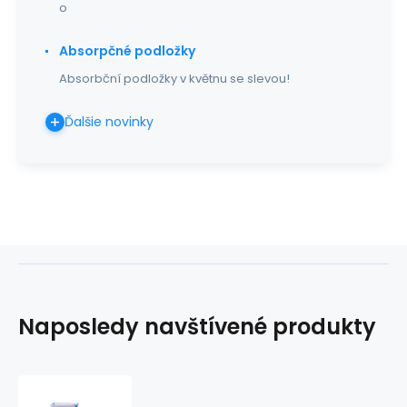
o
Absorpčné podložky
Absorbční podložky v květnu se slevou!
Ďalšie novinky
Naposledy navštívené produkty
NONVI