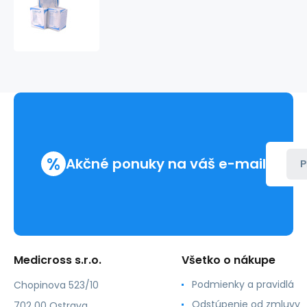
lux
-
kompresia
z
netkaného
textilu,
nesterilná
(100ks)
%
Akčné ponuky na váš e-mail
P
Medicross s.r.o.
Všetko o nákupe
Podmienky a pravidlá
Chopinova 523/10
Odstúpenie od zmluvy
702 00 Ostrava