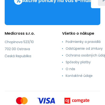
%
Akčné ponuky na váš e-mail
P
Medicross s.r.o.
Všetko o nákupe
Podmienky a pravidlá
Chopinova 523/10
Odstúpenie od zmluvy
702 00 Ostrava
Ochrana osobných úda
Česká Republika
Spôsoby platby
O nás
Kontaktné údaje