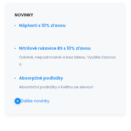
NOVINKY
Náplasti s 10% zľavou
Nitrilové rukavice BS s 10% zľavou
Odolné, nepudrované a bez latexu. Využite časovo
o
Absorpčné podložky
Absorbční podložky v květnu se slevou!
Ďalšie novinky