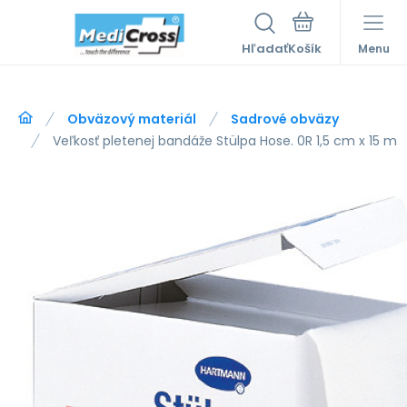
Hľadať
Menu
Obväzový materiál
Sadrové obväzy
Veľkosť pletenej bandáže Stülpa Hose. 0R 1,5 cm x 15 m