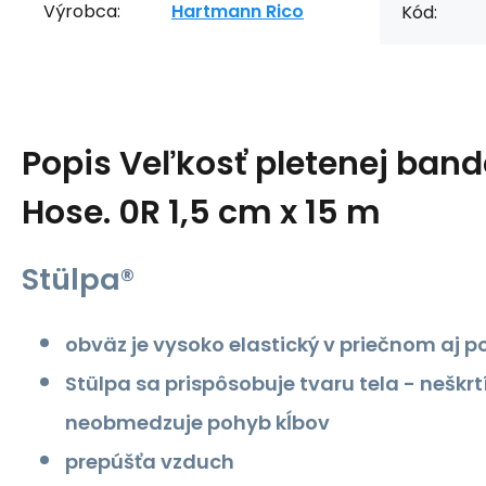
Výrobca:
Hartmann Rico
Kód:
Popis
Veľkosť pletenej band
Hose. 0R 1,5 cm x 15 m
Stülpa®
obväz je vysoko elastický v priečnom aj 
Stülpa sa prispôsobuje tvaru tela - neškrt
neobmedzuje pohyb kĺbov
prepúšťa vzduch