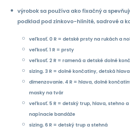
výrobok sa používa ako fixačný a spevňuj
podklad pod zinkovo-hlinité, sadrové a 
veľkosť. 0 R = detské prsty na rukách a n
veľkosť. 1 R = prsty
veľkosť. 2 R = ramená a detské dolné kon
sizing. 3 R = dolné končatiny, detská hlav
dimenzovanie. 4 R = hlava, dolné končati
masky na tvár
veľkosť. 5 R = detský trup, hlava, stehno 
napínacie bandáže
sizing. 6 R = detský trup a stehná