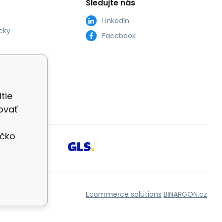
Sledujte nás
LinkedIn
cky
Facebook
tie
ovať
íčko
Ecommerce solutions
BINARGON.cz