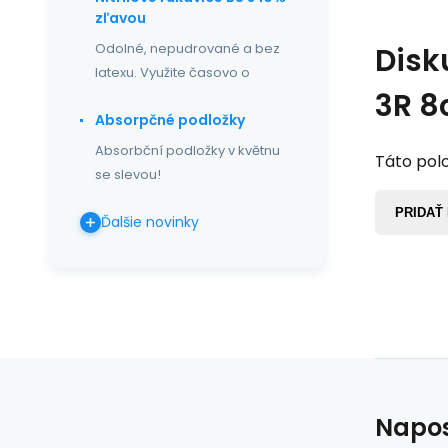
zľavou
Odolné, nepudrované a bez
Disk
latexu. Využite časovo o
3R 8
Absorpčné podložky
Absorbční podložky v květnu
Táto polo
se slevou!
PRIDAŤ
Ďalšie novinky
Napos