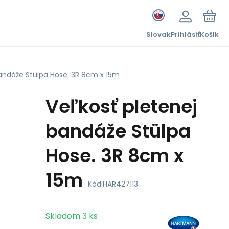
Slovak
Prihlásiť
Košík
bandáže Stülpa Hose. 3R 8cm x 15m
Veľkosť pletenej
bandáže Stülpa
Hose. 3R 8cm x
15m
Kód:
HAR427113
Skladom
3
ks