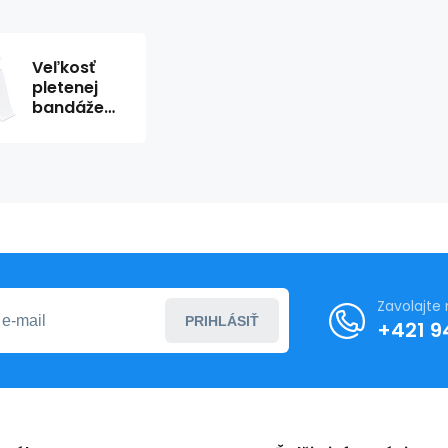
Veľkosť
pletenej
bandáže
Stülpa
Hose. 3R
8cm x 15m
Zavolajte
PRIHLÁSIŤ
+421 9