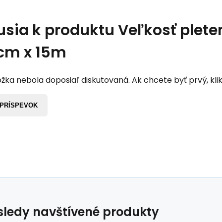
usia k produktu
Veľkosť plete
cm x 15m
žka nebola doposiaľ diskutovaná. Ak chcete byť prvý, klik
 PRÍSPEVOK
ledy navštívené produkty