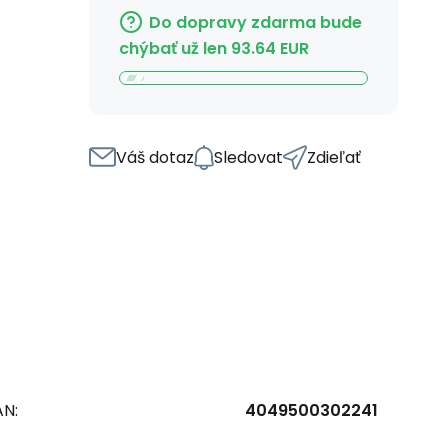
Do dopravy zdarma bude
chýbať už len
93.64
EUR
Váš dotaz
Sledovat
Zdieľať
AN:
4049500302241