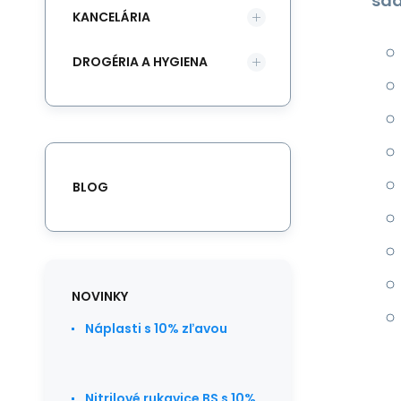
sad
KANCELÁRIA
DROGÉRIA A HYGIENA
BLOG
NOVINKY
Náplasti s 10% zľavou
Nitrilové rukavice BS s 10%