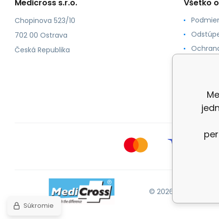
Medicross s.r.o.
Všetko 
Podmien
Chopinova 523/10
Odstúpe
702 00 Ostrava
Ochrana
Česká Republika
Spôsoby
O nás
Kontakt
Me
jed
per
© 2026 Medicross.sk
Súkromie