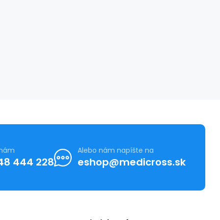
 nám
Alebo nám napíšte na
48 444 228
eshop@medicross.sk