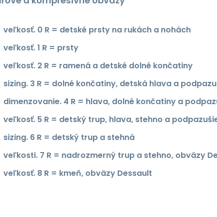
rové a kompresívne obväzy
veľkosť. 0 R = detské prsty na rukách a nohách
veľkosť. 1 R = prsty
veľkosť. 2 R = ramená a detské dolné končatiny
sizing. 3 R = dolné končatiny, detská hlava a podpazu
dimenzovanie. 4 R = hlava, dolné končatiny a podpaz
veľkosť. 5 R = detský trup, hlava, stehno a podpazuš
sizing. 6 R = detský trup a stehná
veľkosti. 7 R = nadrozmerný trup a stehno, obväzy D
veľkosť. 8 R = kmeň, obväzy Dessault