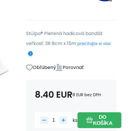
Stülpa® Pletená hadicová bandáž
veľkosť. 3R 8cm x 15m
prečítajte si viac
Obľúbený
Porovnať
8.40
EUR
8
EUR
bez DPH
DO
ks
KOŠÍKA