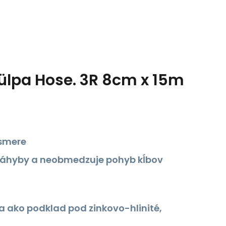
ülpa Hose. 3R 8cm x 15m
 smere
rí záhyby a neobmedzuje pohyb kĺbov
a ako podklad pod zinkovo-hlinité,