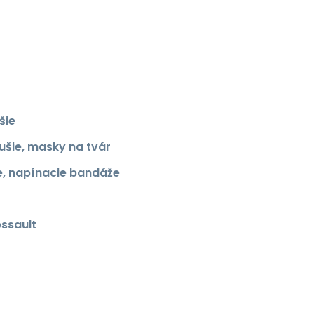
šie
ušie, masky na tvár
ie, napínacie bandáže
essault