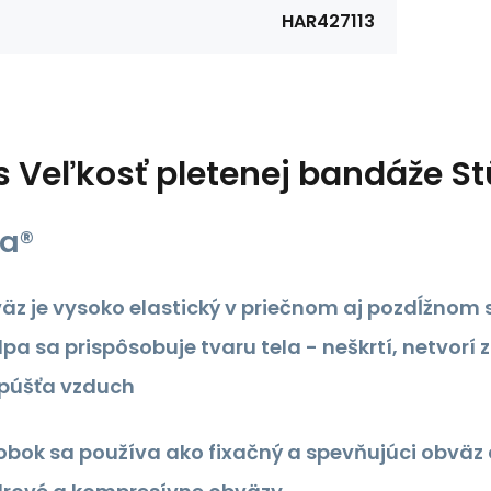
HAR427113
s
Veľkosť pletenej bandáže St
pa®
äz je vysoko elastický v priečnom aj pozdĺžnom
lpa sa prispôsobuje tvaru tela - neškrtí, netvo
púšťa vzduch
obok sa používa ako fixačný a spevňujúci obväz 