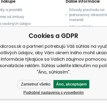
o nákupe
Ďalšie informácie
ky a pravidlá
Dôvody prechodu na
jednorazový zdravotní
nie od zmluvy
materiál
 osobných údajov
Adresa skladu
 platby
Cookies a GDPR
né údaje
dicross.sk a partneri potrebujú Váš súhlas na využi
notlivých údajov, aby Vám okrem iného mohli ukaz
informácie týkajúce sa Vašich záujmov pomocou
sonalizácie reklám. Súhlas udelíte kliknutím na pol
"Áno, súhlasím".
Zamietnuť všetko
Áno, akceptujem
Podrobné nastavenia s vysvetlením
 |
Mapa stránok