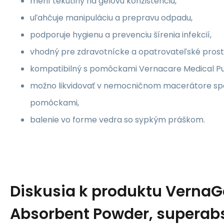
mení tekutiny na gélovú konzistenciu,
uľahčuje manipuláciu a prepravu odpadu,
podporuje hygienu a prevenciu šírenia infekcií,
vhodný pre zdravotnícke a opatrovateľské prost
kompatibilný s pomôckami Vernacare Medical Pu
možno likvidovať v nemocničnom macerátore spol
pomôckami,
balenie vo forme vedra so sypkým práškom.
Diskusia k produktu
VernaG
Absorbent Powder, superab