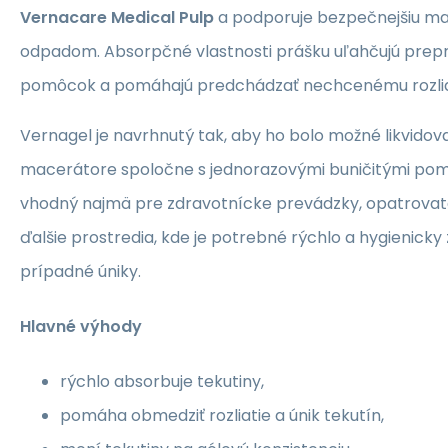
Vernacare Medical Pulp
a podporuje bezpečnejšiu ma
odpadom. Absorpčné vlastnosti prášku uľahčujú prep
pomôcok a pomáhajú predchádzať nechcenému rozliat
Vernagel je navrhnutý tak, aby ho bolo možné likvid
macerátore spoločne s jednorazovými buničitými po
vhodný najmä pre zdravotnícke prevádzky, opatrovate
ďalšie prostredia, kde je potrebné rýchlo a hygienicky 
prípadné úniky.
Hlavné výhody
rýchlo absorbuje tekutiny,
pomáha obmedziť rozliatie a únik tekutín,