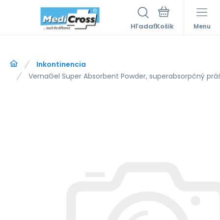
Hľadať
Menu
Inkontinencia
VernaGel Super Absorbent Powder, superabsorpčný práš