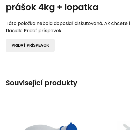
prášok 4kg + lopatka
Táto položka nebola doposiaľ diskutovaná. Ak chcete by
tlačidlo Pridať príspevok
PRIDAŤ PRÍSPEVOK
Související produkty
Kód:
V204811
EAN:
Skladom
1
ks
S
3.55
EUR
1
Fľaša na moč
Plast
samcov (bažant)
biela fľaša, modrý LDPE
Podnos s
1000 ml