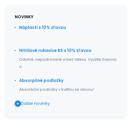
NOVINKY
Náplasti s 10% zľavou
Nitrilové rukavice BS s 10% zľavou
Odolné, nepudrované a bez latexu. Využite časovo
o
Absorpčné podložky
Absorbční podložky v květnu se slevou!
Ďalšie novinky