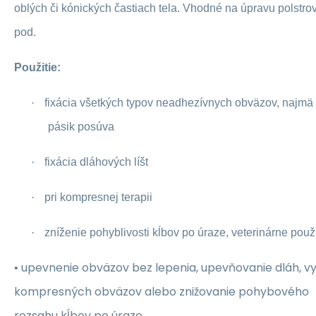
oblých či kónických častiach tela. Vhodné na úpravu polstro
pod.
Použitie:
·
fixácia všetkých typov neadhezívnych obväzov, najmä 
pásik posúva
·
fixácia dláhových líšt
·
pri kompresnej terapii
·
zníženie pohyblivosti kĺbov po úraze, veterinárne použi
upevnenie obväzov bez lepenia, upevňovanie dláh, v
•
kompresných obväzov alebo znižovanie pohybového
rozsahu kĺbov po úraze