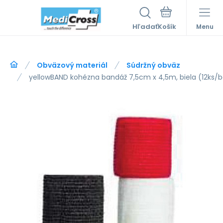
Hľadať
Menu
Obväzový materiál
Súdržný obväz
yellowBAND kohézna bandáž 7,5cm x 4,5m, biela (12ks/ba