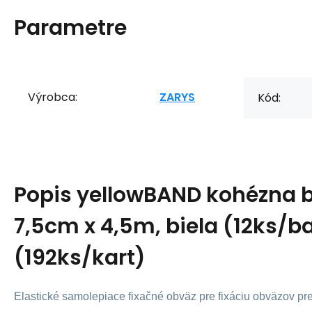
Parametre
Výrobca:
ZARYS
Kód:
Popis
yellowBAND kohézna 
7,5cm x 4,5m, biela (12ks/ba
(192ks/kart)
Elastické samolepiace fixačné obväz pre fixáciu obväzov p