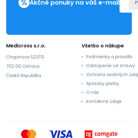
%
Akčné ponuky na váš e-mail
P
Medicross s.r.o.
Všetko o nákupe
Podmienky a pravidlá
Chopinova 523/10
Odstúpenie od zmluvy
702 00 Ostrava
Ochrana osobných úda
Česká Republika
Spôsoby platby
O nás
Kontaktné údaje