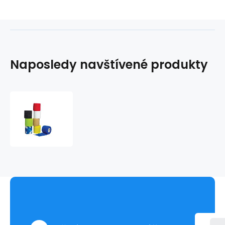
Naposledy navštívené produkty
yellowBAND
kohézna
bandáž
7,5cm
x
4,5m,
biela
(12ks/bal)
(192ks/kart)