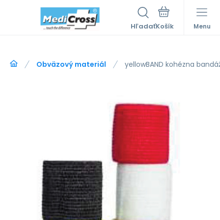
Hľadať
Menu
Obväzový materiál
yellowBAND kohézna bandá