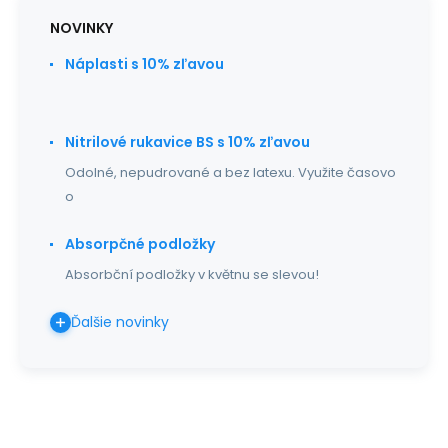
NOVINKY
Náplasti s 10% zľavou
Nitrilové rukavice BS s 10% zľavou
Odolné, nepudrované a bez latexu. Využite časovo
o
Absorpčné podložky
Absorbční podložky v květnu se slevou!
Ďalšie novinky