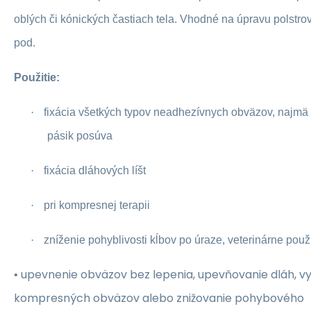
oblých či kónických častiach tela. Vhodné na úpravu polstro
pod.
Použitie:
·
fixácia všetkých typov neadhezívnych obväzov, najmä 
pásik posúva
·
fixácia dláhových líšt
·
pri kompresnej terapii
·
zníženie pohyblivosti kĺbov po úraze, veterinárne použi
upevnenie obväzov bez lepenia, upevňovanie dláh, v
•
kompresných obväzov alebo znižovanie pohybového