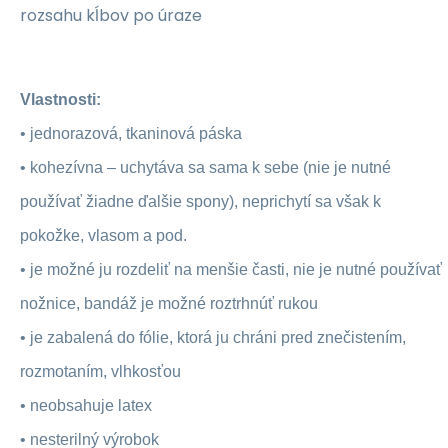
rozsahu kĺbov po úraze
Vlastnosti:
•
jednorazová, tkaninová páska
•
kohezívna – uchytáva sa sama k sebe (nie je nutné
používať žiadne ďalšie spony), neprichytí sa však k
pokožke, vlasom a pod.
•
je možné ju rozdeliť na menšie časti, nie je nutné používať
nožnice, bandáž je možné roztrhnúť rukou
•
je zabalená do fólie, ktorá ju chráni pred znečistením,
rozmotaním, vlhkosťou
•
neobsahuje latex
•
nesterilný výrobok