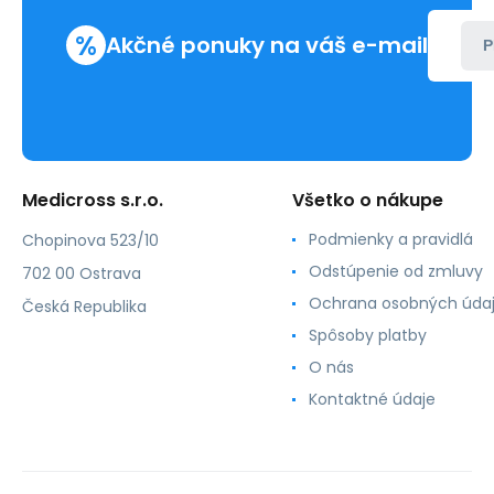
%
Akčné ponuky na váš e-mail
P
Medicross s.r.o.
Všetko o nákupe
Podmienky a pravidlá
Chopinova 523/10
Odstúpenie od zmluvy
702 00 Ostrava
Ochrana osobných úda
Česká Republika
Spôsoby platby
O nás
Kontaktné údaje