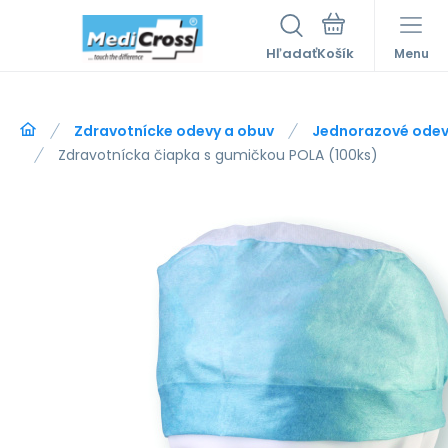
Hľadať
Menu
Zdravotnícke odevy a obuv
Jednorazové ode
Zdravotnícka čiapka s gumičkou POLA (100ks)