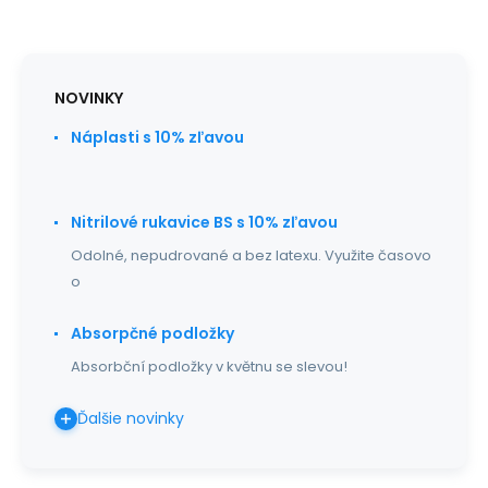
NOVINKY
Náplasti s 10% zľavou
Nitrilové rukavice BS s 10% zľavou
Odolné, nepudrované a bez latexu. Využite časovo
o
Absorpčné podložky
Absorbční podložky v květnu se slevou!
Ďalšie novinky