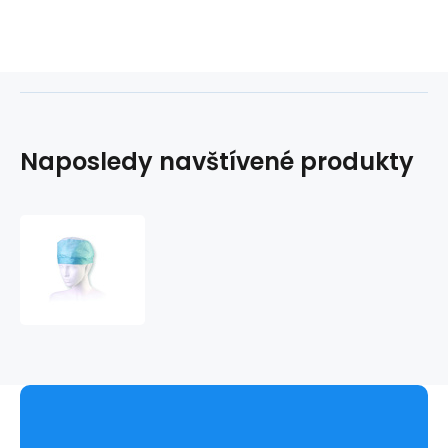
Naposledy navštívené produkty
Zdravotnícka
čiapka
s
gumičkou
POLA
(100ks)