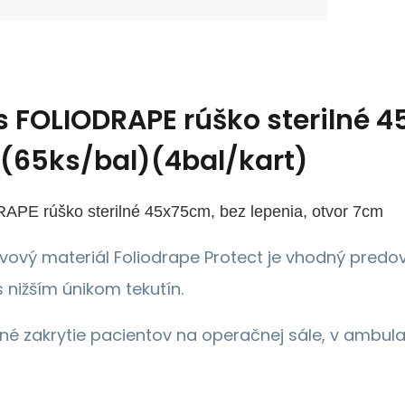
s
FOLIODRAPE rúško sterilné 4
(65ks/bal)(4bal/kart)
PE rúško sterilné 45x75cm, bez lepenia, otvor 7cm
tvový materiál Foliodrape Protect je vhodný pred
 nižším únikom tekutín.
lné zakrytie pacientov na operačnej sále, v ambulan