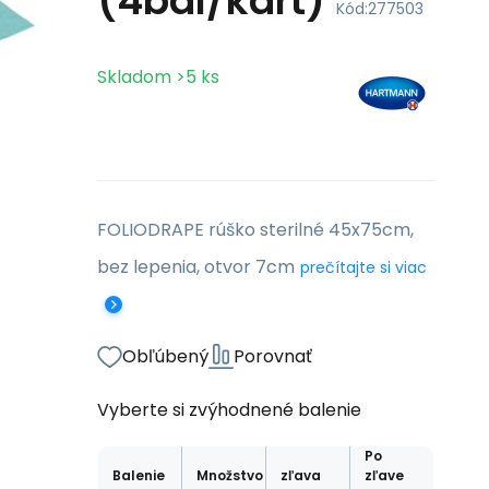
(4bal/kart)
Kód:
277503
Skladom
>5
ks
FOLIODRAPE rúško sterilné 45x75cm,
bez lepenia, otvor 7cm
prečítajte si viac
Obľúbený
Porovnať
Vyberte si zvýhodnené balenie
Po
Balenie
Množstvo
zľava
zľave