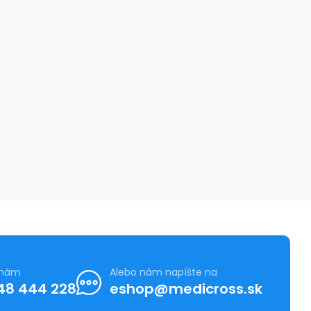
 nám
Alebo nám napíšte na
48 444 228
eshop@medicross.sk