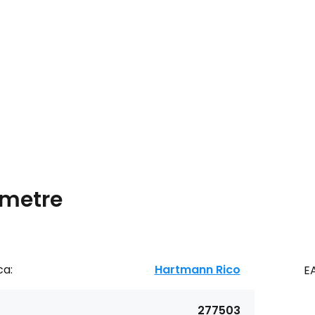
metre
ca:
Hartmann Rico
E
277503