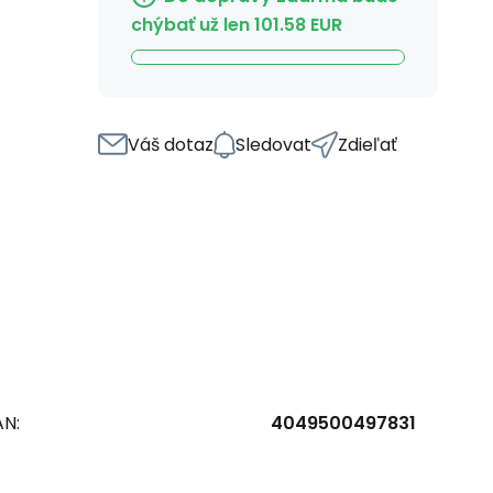
chýbať už len
101.58
EUR
Váš dotaz
Sledovat
Zdieľať
AN:
4049500497831