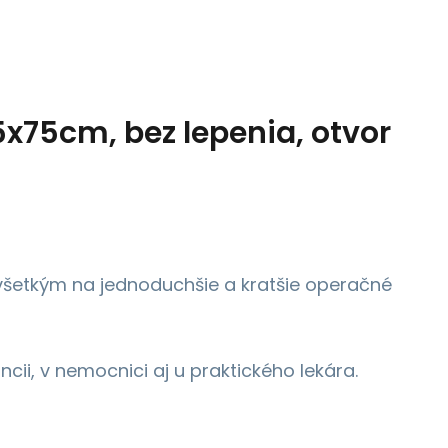
5x75cm, bez lepenia, otvor
ovšetkým na jednoduchšie a kratšie operačné
cii, v nemocnici aj u praktického lekára.