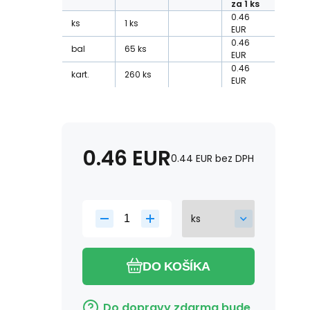
za 1 ks
0.46
ks
1
ks
EUR
0.46
bal
65
ks
EUR
0.46
kart.
260
ks
EUR
0.46
EUR
0.44
EUR
bez DPH
DO KOŠÍKA
Do dopravy zdarma bude