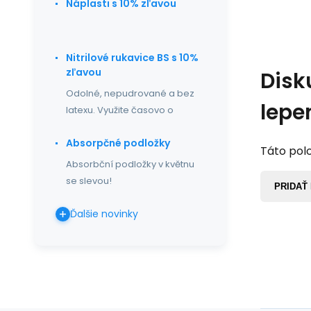
Náplasti s 10% zľavou
Nitrilové rukavice BS s 10%
zľavou
Disk
Odolné, nepudrované a bez
lepe
latexu. Využite časovo o
Absorpčné podložky
Táto polo
Absorbční podložky v květnu
se slevou!
PRIDAŤ
Ďalšie novinky