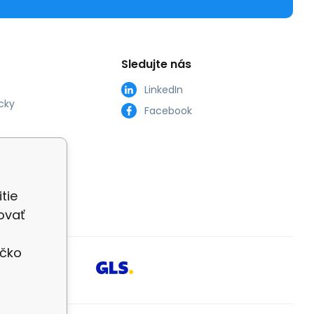
Sledujte nás
LinkedIn
cky
Facebook
tie
ovať
íčko