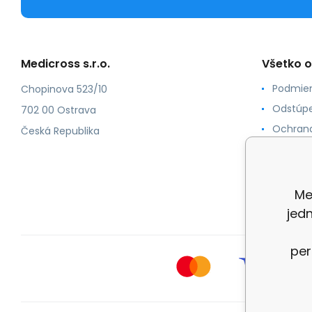
Medicross s.r.o.
Všetko 
Podmien
Chopinova 523/10
Odstúpe
702 00 Ostrava
Ochrana
Česká Republika
Spôsoby
O nás
Kontakt
Me
jed
per