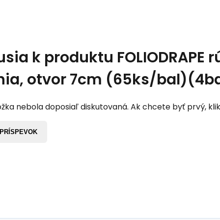
usia k produktu
FOLIODRAPE rú
nia, otvor 7cm (65ks/bal)(4ba
žka nebola doposiaľ diskutovaná. Ak chcete byť prvý, klik
 PRÍSPEVOK