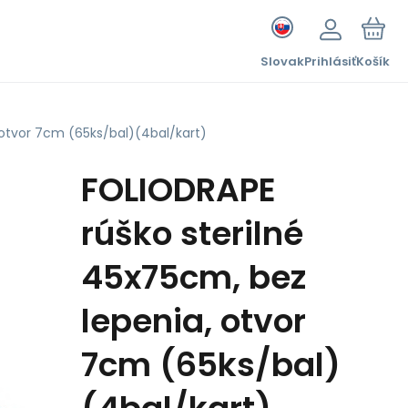
Slovak
Prihlásiť
Košík
 otvor 7cm (65ks/bal)(4bal/kart)
FOLIODRAPE
rúško sterilné
45x75cm, bez
lepenia, otvor
7cm (65ks/bal)