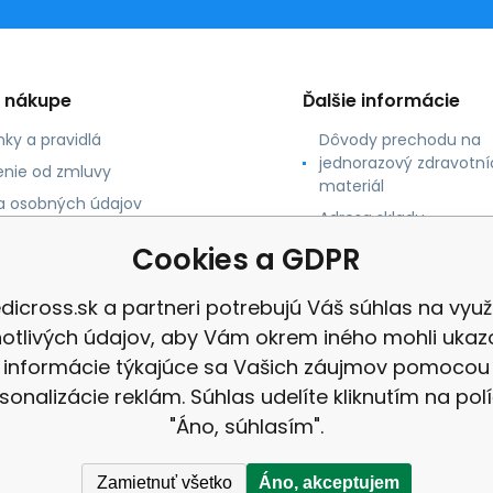
o nákupe
Ďalšie informácie
ky a pravidlá
Dôvody prechodu na
jednorazový zdravotní
nie od zmluvy
materiál
 osobných údajov
Adresa skladu
 platby
Cookies a GDPR
né údaje
dicross.sk a partneri potrebujú Váš súhlas na využi
notlivých údajov, aby Vám okrem iného mohli ukaz
informácie týkajúce sa Vašich záujmov pomocou
sonalizácie reklám. Súhlas udelíte kliknutím na pol
"Áno, súhlasím".
Zamietnuť všetko
Áno, akceptujem