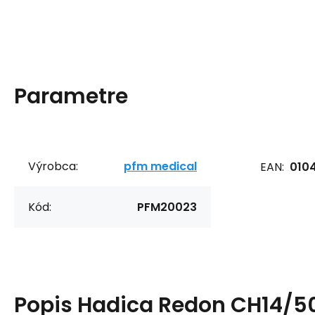
Parametre
Výrobca:
pfm medical
EAN:
010
Kód:
PFM20023
Popis
Hadica Redon CH14/