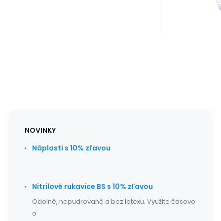
NOVINKY
Náplasti s 10% zľavou
Nitrilové rukavice BS s 10% zľavou
Odolné, nepudrované a bez latexu. Využite časovo
o