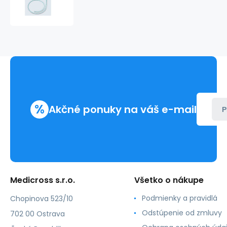
CH14/50cm/15cm
%
Akčné ponuky na váš e-mail
P
Medicross s.r.o.
Všetko o nákupe
Podmienky a pravidlá
Chopinova 523/10
Odstúpenie od zmluvy
702 00 Ostrava