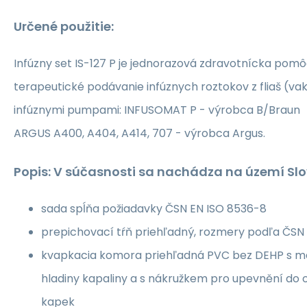
Určené použitie:
Infúzny set IS-127 P je jednorazová zdravotnícka pom
terapeutické podávanie infúznych roztokov z fliaš (va
infúznymi pumpami: INFUSOMAT P - výrobca B/Braun
ARGUS A400, A404, A414, 707 - výrobca Argus.
Popis: V súčasnosti sa nachádza na území Slo
sada spĺňa požiadavky ČSN EN ISO 8536-8
prepichovací tŕň priehľadný, rozmery podľa ČSN
kvapkacia komora priehľadná PVC bez DEHP s ma
hladiny kapaliny a s nákružkem pro upevnění do
kapek