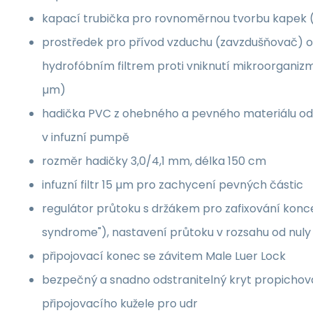
kapací trubička pro rovnoměrnou tvorbu kapek (2
prostředek pro přívod vzduchu (zavzdušňovač) 
hydrofóbním filtrem proti vniknutí mikroorganizmů
µm)
hadička PVC z ohebného a pevného materiálu od
v infuzní pumpě
rozměr hadičky 3,0/4,1 mm, délka 150 cm
infuzní filtr 15 µm pro zachycení pevných částic
regulátor průtoku s držákem pro zafixování konce
syndrome"), nastavení průtoku v rozsahu od nul
připojovací konec se závitem Male Luer Lock
bezpečný a snadno odstranitelný kryt propichov
připojovacího kužele pro udr