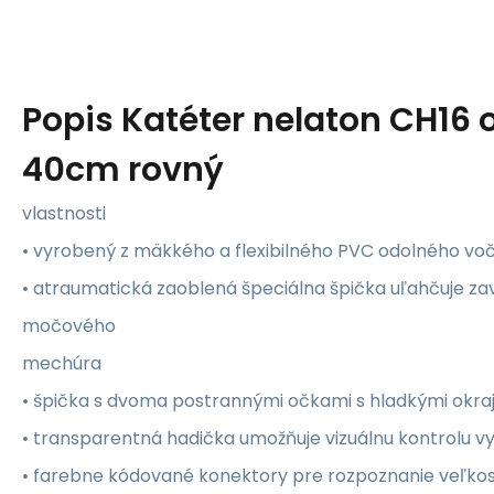
Popis
Katéter nelaton CH16 
40cm rovný
vlastnosti
• vyrobený z mäkkého a flexibilného PVC odolného vo
• atraumatická zaoblená špeciálna špička uľahčuje za
močového
mechúra
• špička s dvoma postrannými očkami s hladkými okra
• transparentná hadička umožňuje vizuálnu kontrolu v
• farebne kódované konektory pre rozpoznanie veľkos