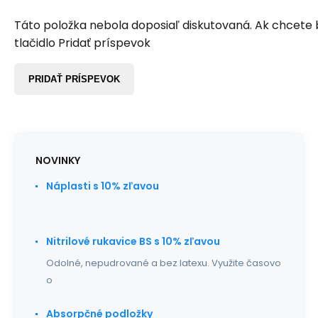
Táto položka nebola doposiaľ diskutovaná. Ak chcete by
tlačidlo Pridať príspevok
PRIDAŤ PRÍSPEVOK
NOVINKY
Náplasti s 10% zľavou
Nitrilové rukavice BS s 10% zľavou
Odolné, nepudrované a bez latexu. Využite časovo
o
Absorpčné podložky