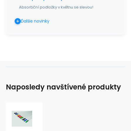
Absorbční podložky v květnu se slevou!
Ďalšie novinky
Naposledy navštívené produkty
Katéter
nelaton
CH16
oranžový,