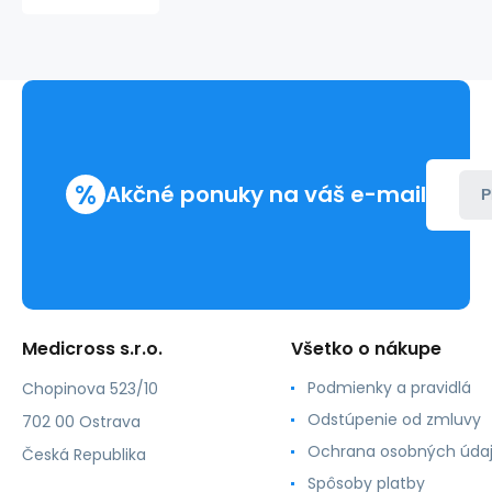
40cm
rovný
%
Akčné ponuky na váš e-mail
P
Medicross s.r.o.
Všetko o nákupe
Podmienky a pravidlá
Chopinova 523/10
Odstúpenie od zmluvy
702 00 Ostrava
Ochrana osobných úda
Česká Republika
Spôsoby platby