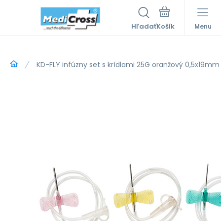
Hľadať
Menu
KD-FLY infúzny set s krídlami 25G oranžový 0,5x19mm