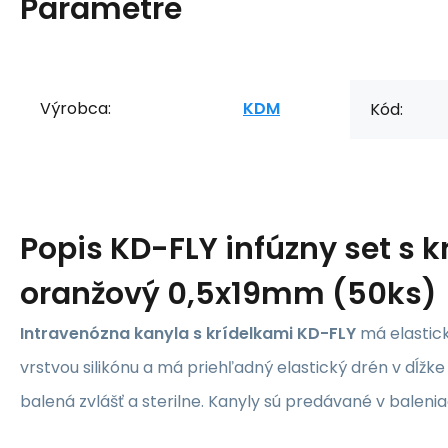
Parametre
Výrobca:
KDM
Kód:
Popis
KD-FLY infúzny set s k
oranžový 0,5x19mm (50ks)
Intravenózna kanyla s krídelkami KD-FLY
má elastick
vrstvou silikónu a má priehľadný elastický drén v dĺžke
balená zvlášť a sterilne. Kanyly sú predávané v balen