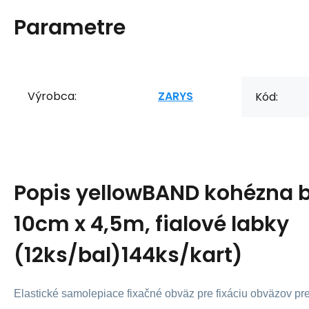
Parametre
Výrobca:
ZARYS
Kód:
Popis
yellowBAND kohézna 
10cm x 4,5m, fialové labky
(12ks/bal)144ks/kart)
Elastické samolepiace fixačné obväz pre fixáciu obväzov p