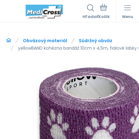
Hľadať
Menu
Obväzový materiál
Súdržný obväz
yellowBAND kohézna bandáž 10cm x 4,5m, fialové labky (