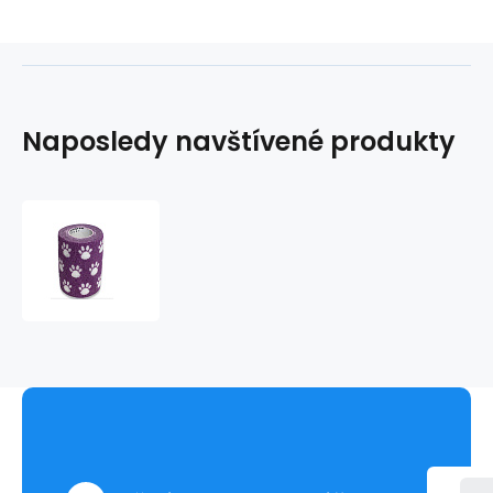
Naposledy navštívené produkty
yellowBAND
kohézna
bandáž
10cm
x
4,5m,
fialové
labky
(12ks/bal)144ks/kart)