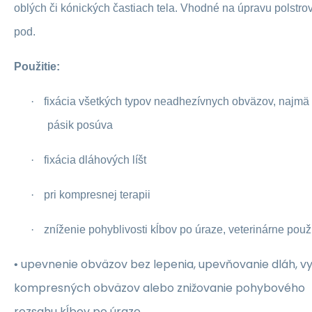
oblých či kónických častiach tela. Vhodné na úpravu polstro
pod.
Použitie:
·
fixácia všetkých typov neadhezívnych obväzov, najmä 
pásik posúva
·
fixácia dláhových líšt
·
pri kompresnej terapii
·
zníženie pohyblivosti kĺbov po úraze, veterinárne použi
upevnenie obväzov bez lepenia, upevňovanie dláh, v
•
kompresných obväzov alebo znižovanie pohybového
rozsahu kĺbov po úraze