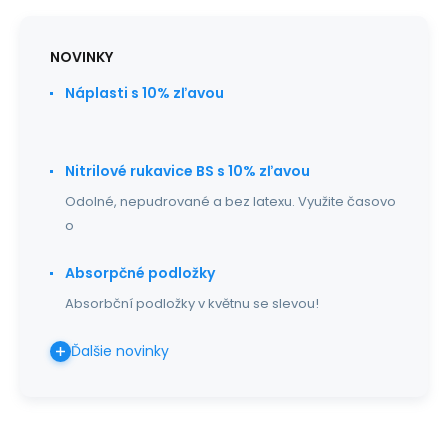
NOVINKY
Náplasti s 10% zľavou
Nitrilové rukavice BS s 10% zľavou
Odolné, nepudrované a bez latexu. Využite časovo
o
Absorpčné podložky
Absorbční podložky v květnu se slevou!
Ďalšie novinky