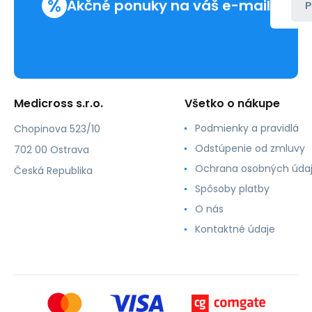
%
Akčné ponuky na váš e-mail
P
Medicross s.r.o.
Všetko o nákupe
Podmienky a pravidlá
Chopinova 523/10
Odstúpenie od zmluvy
702 00 Ostrava
Ochrana osobných úda
Česká Republika
Spôsoby platby
O nás
Kontaktné údaje