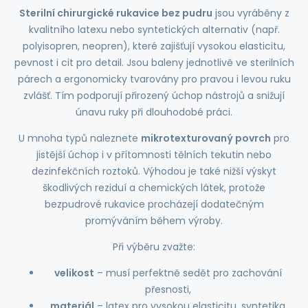
Sterilní chirurgické rukavice bez pudru
jsou vyráběny z
kvalitního latexu nebo syntetických alternativ (např.
polyisopren, neopren), které zajišťují vysokou elasticitu,
pevnost i cit pro detail. Jsou baleny jednotlivě ve sterilních
párech a ergonomicky tvarovány pro pravou i levou ruku
zvlášť. Tím podporují přirozený úchop nástrojů a snižují
únavu ruky při dlouhodobé práci.
U mnoha typů naleznete
mikrotexturovaný povrch
pro
jistější úchop i v přítomnosti tělních tekutin nebo
dezinfekčních roztoků. Výhodou je také nižší výskyt
škodlivých reziduí a chemických látek, protože
bezpudrové rukavice procházejí dodatečným
promýváním během výroby.
Při výběru zvažte:
velikost
– musí perfektně sedět pro zachování
přesnosti,
materiál
– latex pro vysokou elasticitu, syntetika