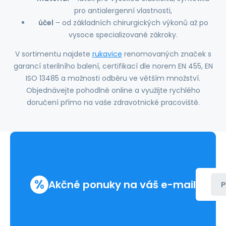
pro antialergenní vlastnosti,
účel
– od základních chirurgických výkonů až po
vysoce specializované zákroky.
V sortimentu najdete
rukavice
renomovaných značek s
garancí sterilního balení, certifikací dle norem EN 455, EN
ISO 13485 a možnosti odběru ve větším množství.
Objednávejte pohodlně online a využijte rychlého
doručení přímo na vaše zdravotnické pracoviště.
%
Akčné ponuky na váš e-mail
P