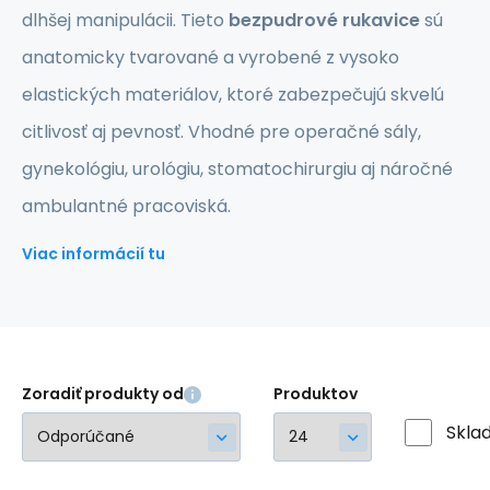
dlhšej manipulácii. Tieto
bezpudrové rukavice
sú
anatomicky tvarované a vyrobené z vysoko
elastických materiálov, ktoré zabezpečujú skvelú
citlivosť aj pevnosť. Vhodné pre operačné sály,
gynekológiu, urológiu, stomatochirurgiu aj náročné
ambulantné pracoviská.
Viac informácií tu
Zoradiť produkty od
Produktov
Skla